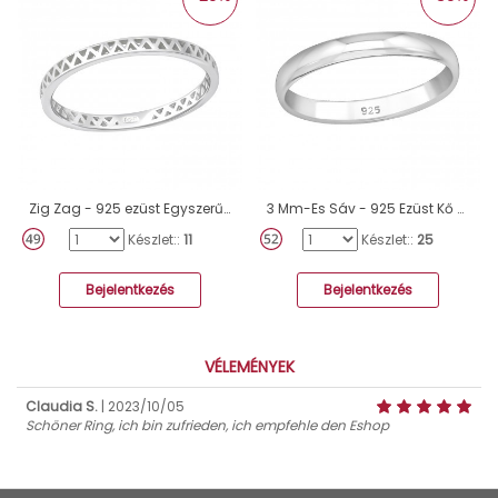
Zig Zag - 925 ezüst Egyszerű gyűrűk A4S36156
3 Mm-Es Sáv - 925 Ezüst Kő nélküli gyűrűk A4S34073
Készlet::
11
Készlet::
25
Bejelentkezés
Bejelentkezés
VÉLEMÉNYEK
Claudia S.
| 2023/10/05
Schöner Ring, ich bin zufrieden, ich empfehle den Eshop