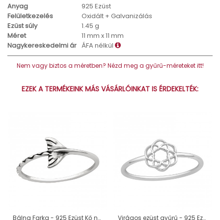
Anyag
925 Ezüst
Felületkezelés
Oxidált + Galvanizálás
Ezüst súly
1.45 g
Méret
11 mm x 11 mm
Nagykereskedelmi ár
ÁFA nélkül
Nem vagy biztos a méretben? Nézd meg a gyűrű-méreteket itt!
EZEK A TERMÉKEINK MÁS VÁSÁRLÓINKAT IS ÉRDEKELTÉK:
Bálna Farka - 925 Ezüst Kő nélküli gyűrűk A4S44609
Virágos ezüst gyűrű - 925 Ezüst Kő Nélküli Gyűrűk A4S46169