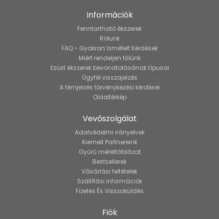
Információk
Fenntartható ékszerek
Rólunk
FAQ - Gyakran Ismételt Kérdések
Miért rendeljen tőlünk
Ezüst ékszerek bevonatolásának típusai
Ügyfél visszajelzés
A fémjelzés törvénykezési kérdései
Oldaltérkép
Vevőszolgálat
Adatvédelmi irányelvek
Kiemelt Partnereink
Gyűrű mérettáblázat
Bestsellerek
Vásárlási feltételek
Szállítási információk
Fizetés És Visszaküldés
Fiók