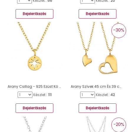
Készlet::
56
Készlet::
20
Bejelentkezés
Bejelentkezés
-30%
Arany Csillag - 925 Ezüst Kő Nélküli Nyakláncok A4S33817
Arany Szívek 45 cm És 39 cm - 925 Ezüst Kő Nélküli Nyakláncok A4S49741
Készlet::
111
Készlet::
42
Bejelentkezés
Bejelentkezés
-20%