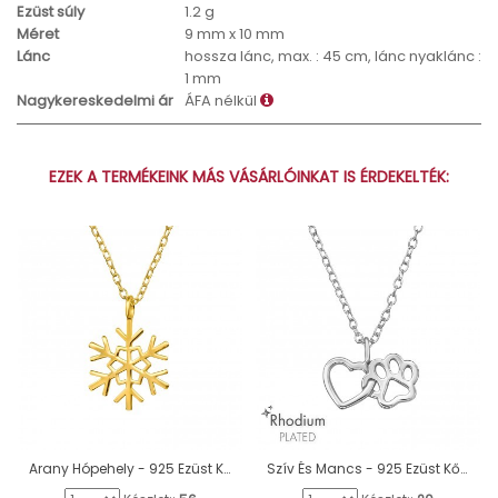
Ezüst súly
1.2 g
Méret
9 mm x 10 mm
Lánc
hossza lánc, max. : 45 cm, lánc nyaklánc :
1 mm
Nagykereskedelmi ár
ÁFA nélkül
EZEK A TERMÉKEINK MÁS VÁSÁRLÓINKAT IS ÉRDEKELTÉK:
Arany Hópehely - 925 Ezüst Kő Nélküli Nyakláncok A4S47015
Szív És Mancs - 925 Ezüst Kő nélküli nyakláncok A4S47457