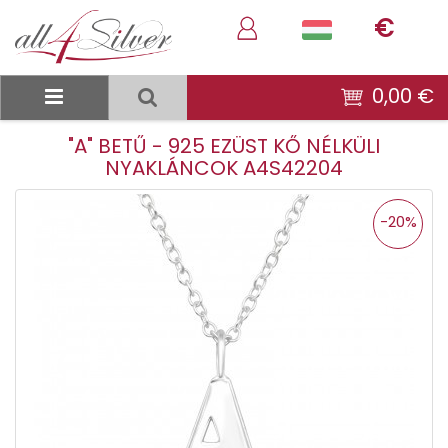
€
0,00 €
"A" BETŰ - 925 EZÜST KŐ NÉLKÜLI
NYAKLÁNCOK A4S42204
-20%