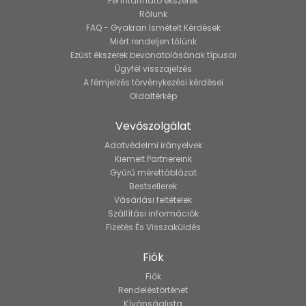
Fenntartható ékszerek
Rólunk
FAQ - Gyakran Ismételt Kérdések
Miért rendeljen tőlünk
Ezüst ékszerek bevonatolásának típusai
Ügyfél visszajelzés
A fémjelzés törvénykezési kérdései
Oldaltérkép
Vevőszolgálat
Adatvédelmi irányelvek
Kiemelt Partnereink
Gyűrű mérettáblázat
Bestsellerek
Vásárlási feltételek
Szállítási információk
Fizetés És Visszaküldés
Fiók
Fiók
Rendeléstörténet
Kívánságlista