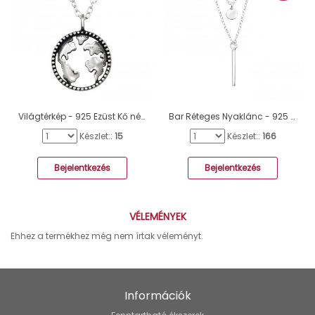
Világtérkép - 925 Ezüst Kő nélküli nyakláncok A4S47812
Bar Réteges Nyaklánc - 925 Ezüst Kő nélküli nyakláncok A4S33014
Készlet::
15
Készlet::
166
Bejelentkezés
Bejelentkezés
VÉLEMÉNYEK
Ehhez a termékhez még nem írtak véleményt.
Információk