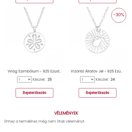
-30%
Virág Szimbólum - 925 Ezüst Kő Nélküli Nyakláncok A4S43484
Vízöntő Állatöv Jel - 925 Ezüst Kő nélküli nyakláncok A4S43932
Készlet::
25
Készlet::
24
Bejelentkezés
Bejelentkezés
VÉLEMÉNYEK
Ehhez a termékhez még nem írtak véleményt.