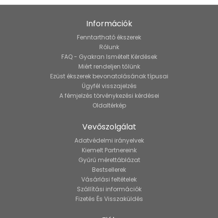
Információk
Fenntartható ékszerek
Rólunk
FAQ - Gyakran Ismételt Kérdések
Miért rendeljen tőlünk
Ezüst ékszerek bevonatolásának típusai
Ügyfél visszajelzés
A fémjelzés törvénykezési kérdései
Oldaltérkép
Vevőszolgálat
Adatvédelmi irányelvek
Kiemelt Partnereink
Gyűrű mérettáblázat
Bestsellerek
Vásárlási feltételek
Szállítási információk
Fizetés És Visszaküldés