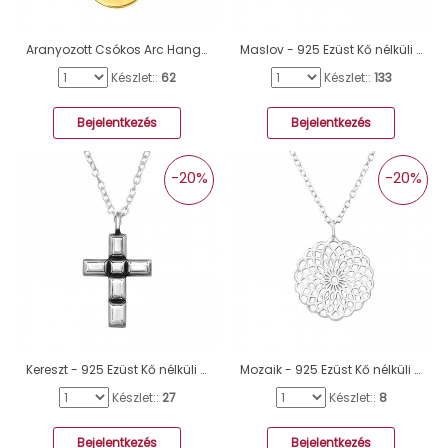
Aranyozott Csókos Arc Hangulatjel ezüst nyaklánc - 925 Ezüst Kő Nélküli Nyakláncok A4S46276
Maslov - 925 Ezüst Kő nélküli nyakláncok A4S17735
Készlet::
62
Készlet::
133
Bejelentkezés
Bejelentkezés
-20%
-20%
Kereszt - 925 Ezüst Kő nélküli nyakláncok A4S47958
Mozaik - 925 Ezüst Kő nélküli nyakláncok A4S36307
Készlet::
27
Készlet::
8
Bejelentkezés
Bejelentkezés