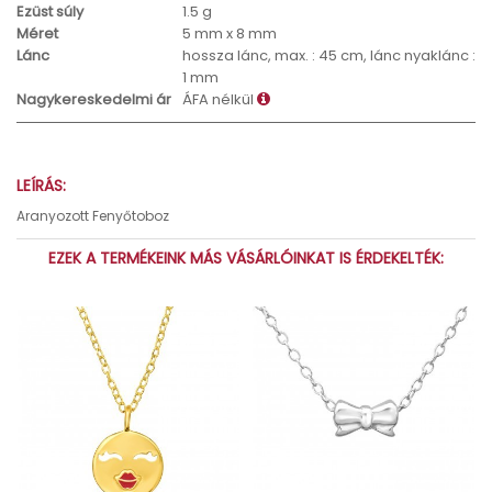
Ezüst súly
1.5 g
Méret
5 mm x 8 mm
Lánc
hossza lánc, max. : 45 cm, lánc nyaklánc :
1 mm
Nagykereskedelmi ár
ÁFA nélkül
LEÍRÁS:
Aranyozott Fenyőtoboz
EZEK A TERMÉKEINK MÁS VÁSÁRLÓINKAT IS ÉRDEKELTÉK: