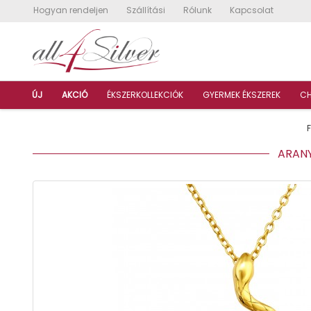
Hogyan rendeljen
Szállítási
Rólunk
Kapcsolat
ÚJ
AKCIÓ
ÉKSZERKOLLEKCIÓK
GYERMEK ÉKSZEREK
C
ARANYO