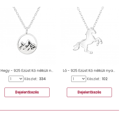
Hegy - 925 Ezüst Kő nélküli nyakláncok A4S37905
Ló - 925 Ezüst Kő nélküli nyakláncok A4S42465
Készlet::
334
Készlet::
102
Bejelentkezés
Bejelentkezés