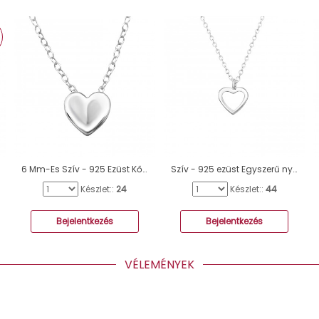
6 Mm-Es Szív - 925 Ezüst Kő nélküli nyakláncok A4S49816
Szív - 925 ezüst Egyszerű nyakláncok A4S36354
Készlet::
24
Készlet::
44
Bejelentkezés
Bejelentkezés
VÉLEMÉNYEK