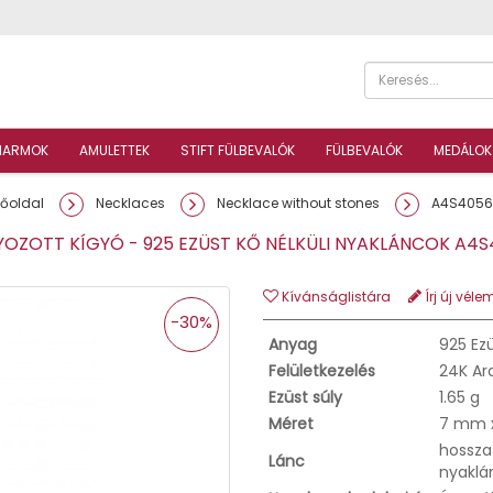
HARMOK
AMULETTEK
STIFT FÜLBEVALÓK
FÜLBEVALÓK
MEDÁLOK
Főoldal
Necklaces
Necklace without stones
A4S4056
ZOTT KÍGYÓ - 925 EZÜST KŐ NÉLKÜLI NYAKLÁNCOK A
Kívánságlistára
Írj új véle
-30%
Anyag
925 Ez
Felületkezelés
24K Ar
Ezüst súly
1.65 g
Méret
7 mm 
hossza 
Lánc
nyaklá