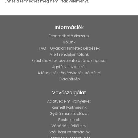
Ehhez a termékhez még nem írtak véleményt.
Információk
Fenntartható ékszerek
Rólunk
FAQ - Gyakran Ismételt Kérdések
Miért rendeljen tőlünk
Ezüst ékszerek bevonatolásának típusai
Ügyfél visszajelzés
A fémjelzés törvénykezési kérdései
Oldaltérkép
Vevőszolgálat
Adatvédelmi irányelvek
Kiemelt Partnereink
Gyűrű mérettáblázat
Bestsellerek
Vásárlási feltételek
Szállítási információk