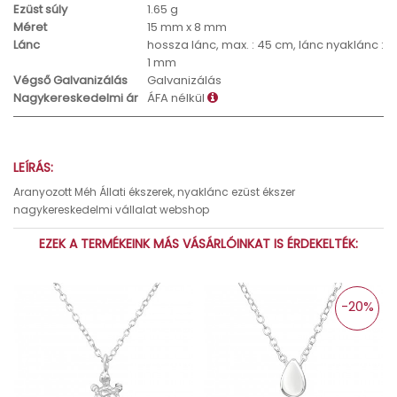
Ezüst súly
1.65 g
Méret
15 mm x 8 mm
Lánc
hossza lánc, max. : 45 cm, lánc nyaklánc :
1 mm
Végső Galvanizálás
Galvanizálás
Nagykereskedelmi ár
ÁFA nélkül
LEÍRÁS:
Aranyozott Méh Állati ékszerek, nyaklánc ezüst ékszer
nagykereskedelmi vállalat webshop
EZEK A TERMÉKEINK MÁS VÁSÁRLÓINKAT IS ÉRDEKELTÉK:
-20%