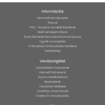
Információk
Fenntartható ékszerek
Rólunk
FAQ - Gyakran Ismételt Kérdések
Miért rendeljen tőlünk
Ezüst ékszerek bevonatolásának típusai
Ügyfél visszajelzés
A fémjelzés törvénykezési kérdései
Oldaltérkép
Vevőszolgálat
Adatvédelmi irányelvek
Kiemelt Partnereink
Gyűrű mérettáblázat
Bestsellerek
Vásárlási feltételek
Szállítási információk
Fizetés És Visszaküldés