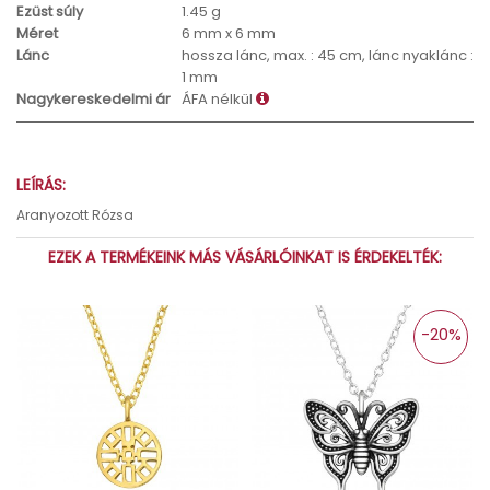
Ezüst súly
1.45 g
Méret
6 mm x 6 mm
Lánc
hossza lánc, max. : 45 cm, lánc nyaklánc :
1 mm
Nagykereskedelmi ár
ÁFA nélkül
LEÍRÁS:
Aranyozott Rózsa
EZEK A TERMÉKEINK MÁS VÁSÁRLÓINKAT IS ÉRDEKELTÉK:
-20%