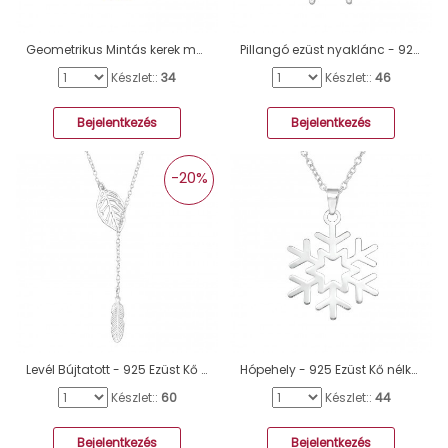
Geometrikus Mintás kerek medálos aranyozott ezüst nyaklánc - 925 Ezüst Kő Nélküli Nyakláncok A4S46221
Pillangó ezüst nyaklánc - 925 Ezüst Kő Nélküli Nyakláncok A4S46489
Készlet::
34
Készlet::
46
Bejelentkezés
Bejelentkezés
-20%
Levél Bújtatott - 925 Ezüst Kő Nélküli Nyakláncok A4S40693
Hópehely - 925 Ezüst Kő nélküli nyakláncok A4S40944
Készlet::
60
Készlet::
44
Bejelentkezés
Bejelentkezés