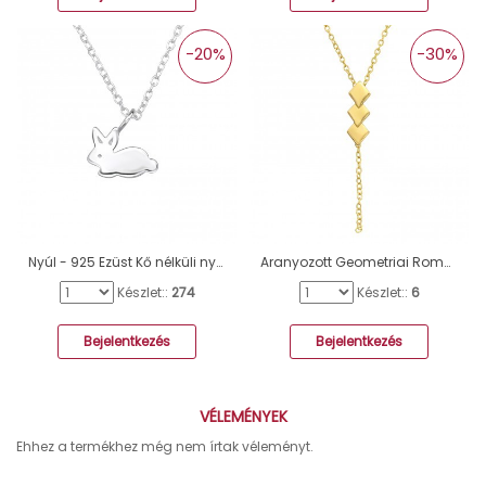
-20%
-30%
Nyúl - 925 Ezüst Kő nélküli nyakláncok A4S29660
Aranyozott Geometriai Romusz - 925 Ezüst Kő Nélküli Nyakláncok A4S40563
Készlet::
274
Készlet::
6
Bejelentkezés
Bejelentkezés
VÉLEMÉNYEK
Ehhez a termékhez még nem írtak véleményt.