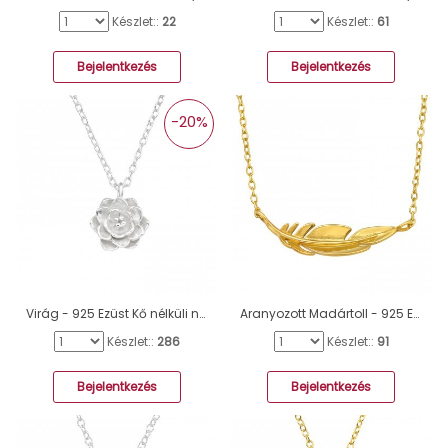
Készlet::
22
Készlet::
61
Bejelentkezés
Bejelentkezés
-20%
Virág - 925 Ezüst Kő nélküli nyakláncok A4S43249
Aranyozott Madártoll - 925 Ezüst Kő Nélküli Nyakláncok A4S44188
Készlet::
286
Készlet::
91
Bejelentkezés
Bejelentkezés