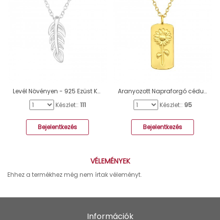
Levél Növényen - 925 Ezüst Kő nélküli nyakláncok A4S40412
Aranyozott Napraforgó cédulán - 925 Ezüst Kő Nélküli Nyakláncok A4S44533
Készlet::
111
Készlet::
95
Bejelentkezés
Bejelentkezés
VÉLEMÉNYEK
Ehhez a termékhez még nem írtak véleményt.
Információk