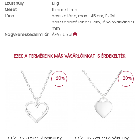
Ezüst súly
1.1 g
Méret
11 mm x 11 mm
Lánc
hossza lánc, max. : 45 cm, Ezüst
hosszabbító lánc : 3 cm, lánc nyaklánc : 1
mm
Nagykereskedelmi ár
ÁFA nélkül
EZEK A TERMÉKEINK MÁS VÁSÁRLÓINKAT IS ÉRDEKELTÉK:
-20%
-20%
Szív - 925 Ezüst Kő nélküli nyakláncok A4S44683
Szív - 925 ezüst Kő nélküli nyakláncok A4S36597