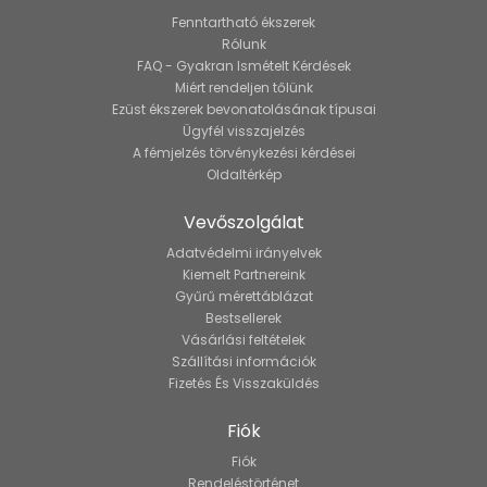
Fenntartható ékszerek
Rólunk
FAQ - Gyakran Ismételt Kérdések
Miért rendeljen tőlünk
Ezüst ékszerek bevonatolásának típusai
Ügyfél visszajelzés
A fémjelzés törvénykezési kérdései
Oldaltérkép
Vevőszolgálat
Adatvédelmi irányelvek
Kiemelt Partnereink
Gyűrű mérettáblázat
Bestsellerek
Vásárlási feltételek
Szállítási információk
Fizetés És Visszaküldés
Fiók
Fiók
Rendeléstörténet