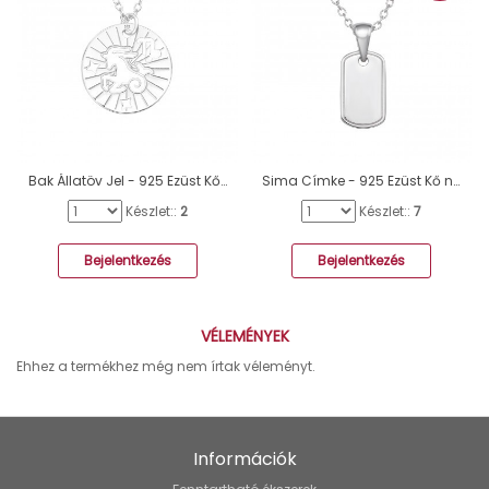
Bak Állatöv Jel - 925 Ezüst Kő nélküli nyakláncok A4S43931
Sima Címke - 925 Ezüst Kő nélküli nyakláncok A4S50701
Készlet::
2
Készlet::
7
Bejelentkezés
Bejelentkezés
VÉLEMÉNYEK
Ehhez a termékhez még nem írtak véleményt.
Információk