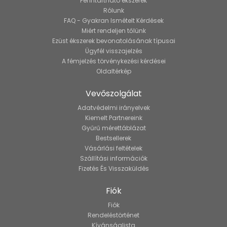
Fenntartható ékszerek
Rólunk
FAQ - Gyakran Ismételt Kérdések
Miért rendeljen tőlünk
Ezüst ékszerek bevonatolásának típusai
Ügyfél visszajelzés
A fémjelzés törvénykezési kérdései
Oldaltérkép
Vevőszolgálat
Adatvédelmi irányelvek
Kiemelt Partnereink
Gyűrű mérettáblázat
Bestsellerek
Vásárlási feltételek
Szállítási információk
Fizetés És Visszaküldés
Fiók
Fiók
Rendeléstörténet
Kívánságlista