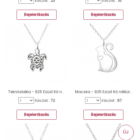
Készlet::
23
Készlet::
15
Bejelentkezés
Bejelentkezés
Teknősbéka - 925 Ezüst Kő nélküli nyakláncok A4S36500
Macska - 925 Ezüst Kő nélküli nyakláncok A4S30877
Készlet::
72
Készlet::
67
Bejelentkezés
Bejelentkezés
ÚJ