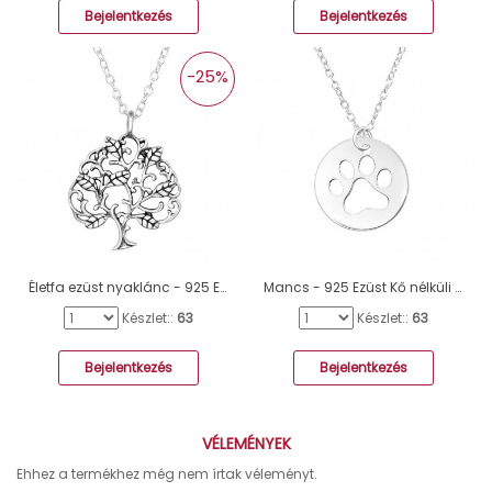
Bejelentkezés
Bejelentkezés
-25%
Életfa ezüst nyaklánc - 925 Ezüst Kő Nélküli Nyakláncok A4S46488
Mancs - 925 Ezüst Kő nélküli nyakláncok A4S43930
Készlet::
63
Készlet::
63
Bejelentkezés
Bejelentkezés
VÉLEMÉNYEK
Ehhez a termékhez még nem írtak véleményt.