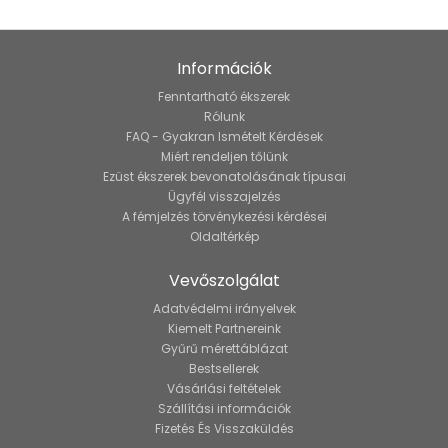
Információk
Fenntartható ékszerek
Rólunk
FAQ - Gyakran Ismételt Kérdések
Miért rendeljen tőlünk
Ezüst ékszerek bevonatolásának típusai
Ügyfél visszajelzés
A fémjelzés törvénykezési kérdései
Oldaltérkép
Vevőszolgálat
Adatvédelmi irányelvek
Kiemelt Partnereink
Gyűrű mérettáblázat
Bestsellerek
Vásárlási feltételek
Szállítási információk
Fizetés És Visszaküldés