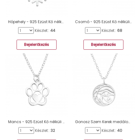
Hópehely - 925 Ezüst Kő nélküli nyakláncok A4S40944
Csomó - 925 Ezüst Kő nélküli nyakláncok A4S48261
Készlet::
44
Készlet::
68
Bejelentkezés
Bejelentkezés
Mancs - 925 Ezüst Kő nélküli nyakláncok A4S44134
Gonosz Szem Kerek medálos ezüst nyaklánc - 925 Ezüst Kő Nélküli Nyakláncok A4S45248
Készlet::
32
Készlet::
40