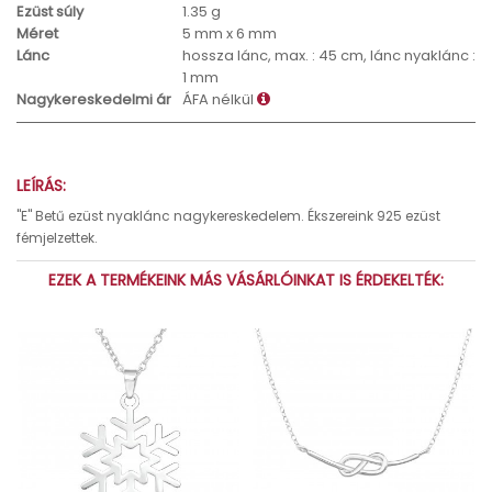
Ezüst súly
1.35 g
Méret
5 mm x 6 mm
Lánc
hossza lánc, max. : 45 cm, lánc nyaklánc :
1 mm
Nagykereskedelmi ár
ÁFA nélkül
LEÍRÁS:
"E" Betű ezüst nyaklánc nagykereskedelem. Ékszereink 925 ezüst
fémjelzettek.
EZEK A TERMÉKEINK MÁS VÁSÁRLÓINKAT IS ÉRDEKELTÉK: