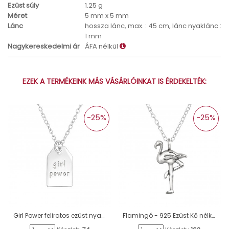
Ezüst súly
1.25 g
Méret
5 mm x 5 mm
Lánc
hossza lánc, max. : 45 cm, lánc nyaklánc :
1 mm
Nagykereskedelmi ár
ÁFA nélkül
EZEK A TERMÉKEINK MÁS VÁSÁRLÓINKAT IS ÉRDEKELTÉK:
-25%
-25%
Girl Power feliratos ezüst nyaklánc - 925 Ezüst Kő Nélküli Nyakláncok A4S46716
Flamingó - 925 Ezüst Kő nélküli nyakláncok A4S44141