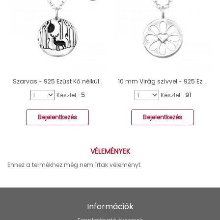
Szarvas - 925 Ezüst Kő nélküli nyakláncok A4S39805
10 mm Virág szívvel - 925 Ezüst Kő Nélküli Nyakláncok A4S50007
Készlet::
5
Készlet::
91
Bejelentkezés
Bejelentkezés
VÉLEMÉNYEK
Ehhez a termékhez még nem írtak véleményt.
Információk