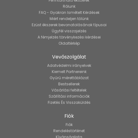
Fenntartható ékszerek
Rólunk
FAQ - Gyakran Ismételt Kérdések
Miért rendeljen tőlünk
Ezüst ékszerek bevonatolásának típusai
Ügyfél visszajelzés
A fémjelzés törvénykezési kérdései
Oldaltérkép
Vevőszolgálat
Adatvédelmi irányelvek
Kiemelt Partnereink
Gyűrű mérettáblázat
Bestsellerek
Vásárlási feltételek
Szállítási információk
Fizetés És Visszaküldés
Fiók
Fiók
Rendeléstörténet
Kívánságlista