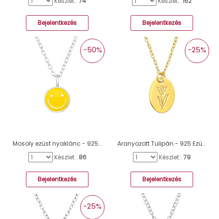
Készlet::
74
Készlet::
162
Bejelentkezés
Bejelentkezés
-50%
-25%
Mosoly ezüst nyaklánc - 925 Ezüst Kő Nélküli Nyakláncok A4S46611
Aranyozott Tulipán - 925 Ezüst Kő Nélküli Nyakláncok A4S40708
Készlet::
86
Készlet::
79
Bejelentkezés
Bejelentkezés
-25%