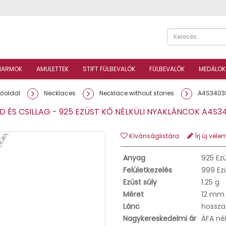
HARMOK
AMULETTEK
STIFT FÜLBEVALÓK
FÜLBEVALÓK
MEDÁLOK
Főoldal
Necklaces
Necklace without stones
A4S3403
 ÉS CSILLAG - 925 EZÜST KŐ NÉLKÜLI NYAKLÁNCOK A4S
Kívánságlistára
Írj új véle
Anyag
925 Ez
Felületkezelés
999 Ez
Ezüst súly
1.25 g
Méret
12 mm
Lánc
hossza
Nagykereskedelmi ár
ÁFA né