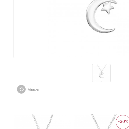
Vissza
-30%