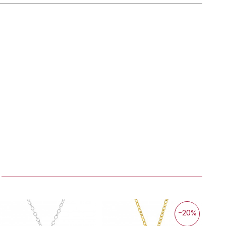
:
-20%