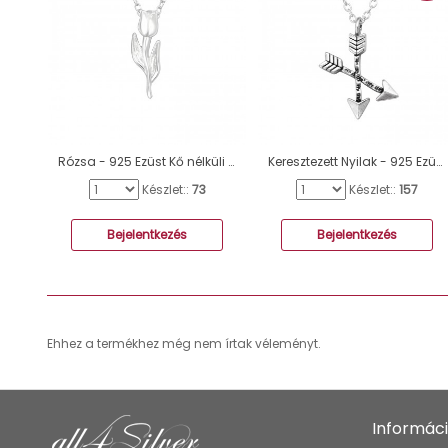
Rózsa - 925 Ezüst Kő nélküli nyakláncok A4S40950
Keresztezett Nyilak - 925 Ezüst Kő nélküli nyakláncok A4S43864
Készlet::
73
Készlet::
157
Bejelentkezés
Bejelentkezés
Ehhez a termékhez még nem írtak véleményt.
Informác