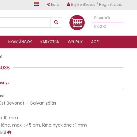
€
Euro
Bejelentkezés / Regisztráció
0 termék
0,00 €
NYAKLÁNCOK
KARKÖTŐK
GYŰRŰK
ACÉL
8
34038
ményt
üst
üst Bevonat + Galvanizálás
 x 10 mm
 lánc, max. : 45 cm, lánc nyaklánc : 1 mm
lkül