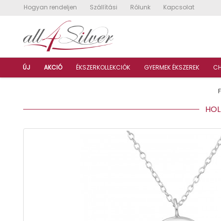
Hogyan rendeljen
Szállítási
Rólunk
Kapcsolat
ÚJ
AKCIÓ
ÉKSZERKOLLEKCIÓK
GYERMEK ÉKSZEREK
C
HOLD