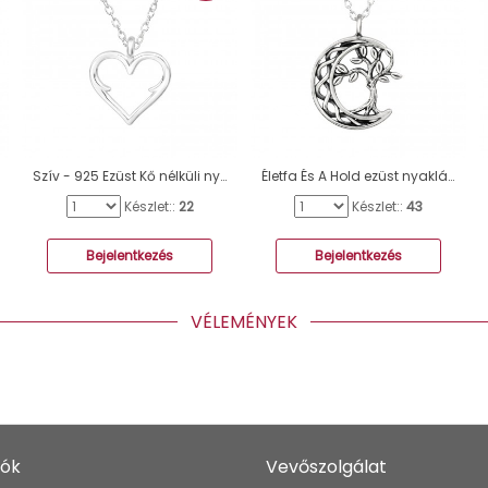
Szív - 925 Ezüst Kő nélküli nyakláncok A4S44683
Életfa És A Hold ezüst nyaklánc - 925 Ezüst Kő Nélküli Nyakláncok A4S45593
Készlet::
22
Készlet::
43
Bejelentkezés
Bejelentkezés
VÉLEMÉNYEK
iók
Vevőszolgálat