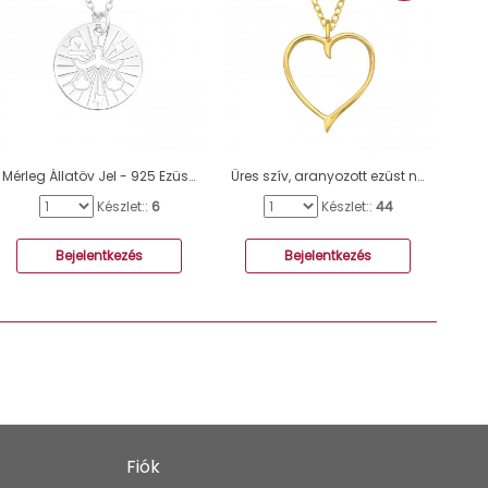
Mérleg Állatöv Jel - 925 Ezüst Kő nélküli nyakláncok A4S43940
Üres szív, aranyozott ezüst nyaklánc - 925 Ezüst Kő Nélküli Nyakláncok A4S46220
Készlet::
6
Készlet::
44
Bejelentkezés
Bejelentkezés
Fiók