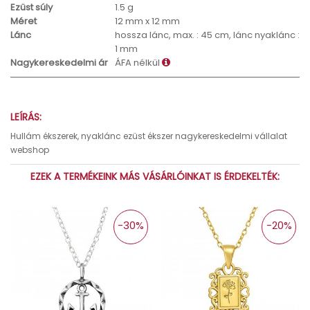
Ezüst súly
1.5 g
Méret
12 mm x 12 mm
Lánc
hossza lánc, max. : 45 cm, lánc nyaklánc :
1 mm
Nagykereskedelmi ár
ÁFA nélkül
LEÍRÁS:
Hullám ékszerek, nyaklánc ezüst ékszer nagykereskedelmi vállalat
webshop
EZEK A TERMÉKEINK MÁS VÁSÁRLÓINKAT IS ÉRDEKELTÉK:
-30%
-20%