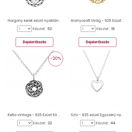
Horgony kerek ezüst nyaklánc - 925 Ezüst Kő Nélküli Nyakláncok A4S46278
Aranyozott Virág - 925 Ezüst Kő Nélküli Nyakláncok A4S40569
Készlet::
52
Készlet::
19
Bejelentkezés
Bejelentkezés
-20%
Kelta vintage - 925 Ezüst Kő Nélküli Nyakláncok A4S32422
Szív - 925 ezüst Egyszerű nyakláncok A4S36354
Készlet::
22
Készlet::
44