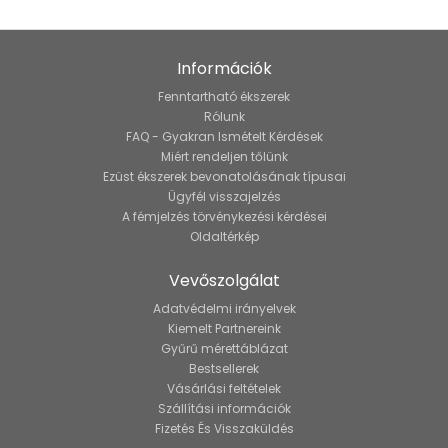
Információk
Fenntartható ékszerek
Rólunk
FAQ - Gyakran Ismételt Kérdések
Miért rendeljen tőlünk
Ezüst ékszerek bevonatolásának típusai
Ügyfél visszajelzés
A fémjelzés törvénykezési kérdései
Oldaltérkép
Vevőszolgálat
Adatvédelmi irányelvek
Kiemelt Partnereink
Gyűrű mérettáblázat
Bestsellerek
Vásárlási feltételek
Szállítási információk
Fizetés És Visszaküldés