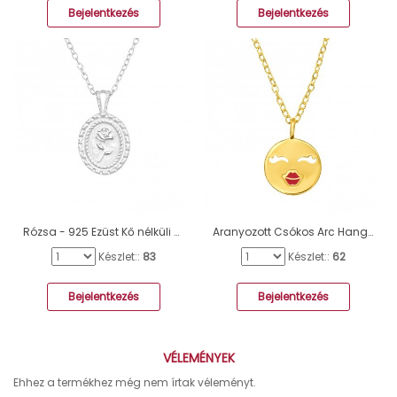
Bejelentkezés
Bejelentkezés
Rózsa - 925 Ezüst Kő nélküli nyakláncok A4S43709
Aranyozott Csókos Arc Hangulatjel ezüst nyaklánc - 925 Ezüst Kő Nélküli Nyakláncok A4S46276
Készlet::
83
Készlet::
62
Bejelentkezés
Bejelentkezés
VÉLEMÉNYEK
Ehhez a termékhez még nem írtak véleményt.