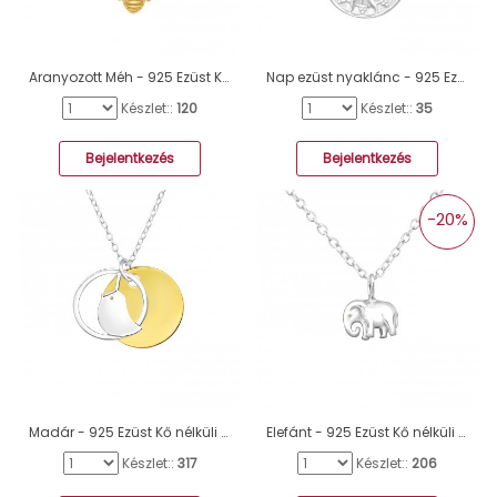
Aranyozott Méh - 925 Ezüst Kő Nélküli Nyakláncok A4S44680
Nap ezüst nyaklánc - 925 Ezüst Kő Nélküli Nyakláncok A4S46722
Készlet::
120
Készlet::
35
Bejelentkezés
Bejelentkezés
-20%
Madár - 925 Ezüst Kő nélküli nyakláncok A4S22825
Elefánt - 925 Ezüst Kő nélküli nyakláncok A4S32229
Készlet::
317
Készlet::
206