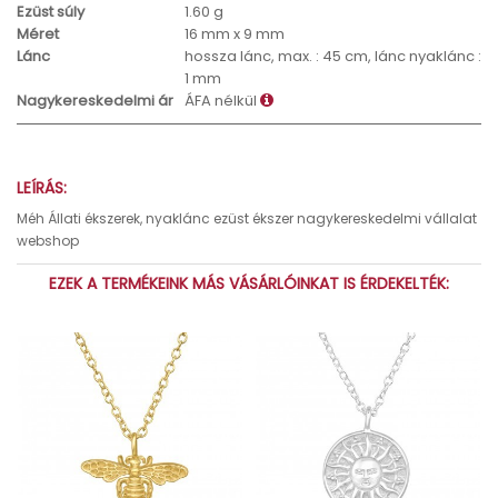
Ezüst súly
1.60 g
Méret
16 mm x 9 mm
Lánc
hossza lánc, max. : 45 cm, lánc nyaklánc :
1 mm
Nagykereskedelmi ár
ÁFA nélkül
LEÍRÁS:
Méh Állati ékszerek, nyaklánc ezüst ékszer nagykereskedelmi vállalat
webshop
EZEK A TERMÉKEINK MÁS VÁSÁRLÓINKAT IS ÉRDEKELTÉK: