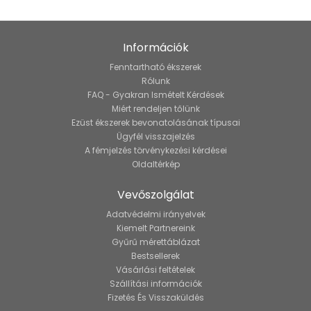
Információk
Fenntartható ékszerek
Rólunk
FAQ - Gyakran Ismételt Kérdések
Miért rendeljen tőlünk
Ezüst ékszerek bevonatolásának típusai
Ügyfél visszajelzés
A fémjelzés törvénykezési kérdései
Oldaltérkép
Vevőszolgálat
Adatvédelmi irányelvek
Kiemelt Partnereink
Gyűrű mérettáblázat
Bestsellerek
Vásárlási feltételek
Szállítási információk
Fizetés És Visszaküldés