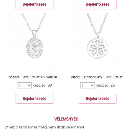
Bejelentkezés
Bejelentkezés
Rózsa - 925 Ezüst Kő nélküli nyakláncok A4S43709
Virág Szimbólum - 925 Ezüst Kő Nélküli Nyakláncok A4S43484
Készlet::
83
Készlet::
25
Bejelentkezés
Bejelentkezés
VÉLEMÉNYEK
Ehhez a termékhez még nem írtak véleményt.