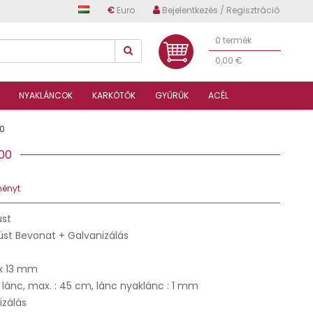
€
Euro
Bejelentkezés / Regisztráció
0 termék
0,00 €
NYAKLÁNCOK
KARKÖTŐK
GYŰRŰK
ACÉL
0
6500
ményt
üst
üst Bevonat + Galvanizálás
x 13 mm
 lánc, max. : 45 cm, lánc nyaklánc : 1 mm
izálás