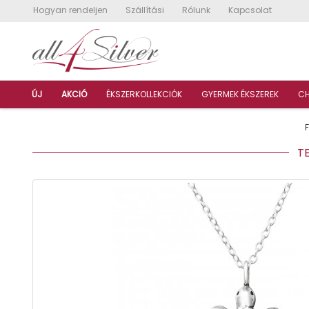
Hogyan rendeljen
Szállítási
Rólunk
Kapcsolat
ÚJ
AKCIÓ
ÉKSZERKOLLEKCIÓK
GYERMEK ÉKSZEREK
C
TEK