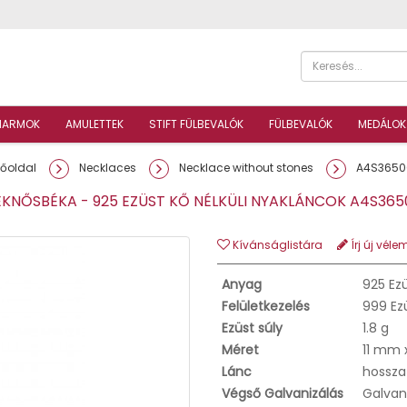
HARMOK
AMULETTEK
STIFT FÜLBEVALÓK
FÜLBEVALÓK
MEDÁLOK
Főoldal
Necklaces
Necklace without stones
A4S3650
NŐSBÉKA - 925 EZÜST KŐ NÉLKÜLI NYAKLÁNCOK A4S3
Kívánságlistára
Írj új véle
Anyag
925 Ez
Felületkezelés
999 Ez
Ezüst súly
1.8 g
Méret
11 mm 
Lánc
hossza
Végső Galvanizálás
Galvan