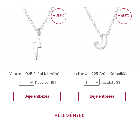
-20%
-30%
Villám - 925 Ezüst Kő nélküli nyakláncok A4S41097
Letter J - 925 Ezüst Kő nélküli nyakláncok A4S19956
Készlet::
161
Készlet::
33
Bejelentkezés
Bejelentkezés
VÉLEMÉNYEK