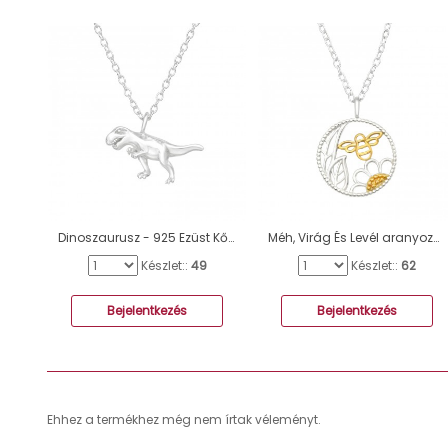
Dinoszaurusz - 925 Ezüst Kő nélküli nyakláncok A4S44690
Méh, Virág És Levél aranyozott medál ezüst nyaklánc - 925 Ezüst Kő Nélküli Nyakláncok A4S46286
Készlet::
49
Készlet::
62
Bejelentkezés
Bejelentkezés
Ehhez a termékhez még nem írtak véleményt.