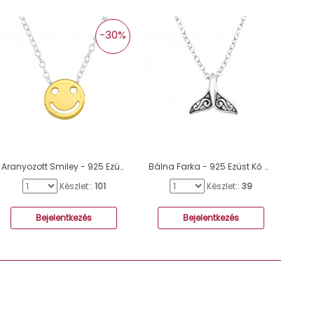
-30%
Aranyozott Smiley - 925 Ezüst Kő Nélküli Nyakláncok A4S44142
Bálna Farka - 925 Ezüst Kő nélküli nyakláncok A4S32235
Készlet::
101
Készlet::
39
Bejelentkezés
Bejelentkezés