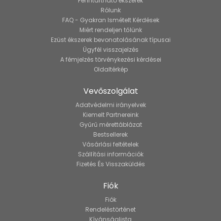
Fenntartható ékszerek
Rólunk
FAQ - Gyakran Ismételt Kérdések
Miért rendeljen tőlünk
Ezüst ékszerek bevonatolásának típusai
Ügyfél visszajelzés
A fémjelzés törvénykezési kérdései
Oldaltérkép
Vevőszolgálat
Adatvédelmi irányelvek
Kiemelt Partnereink
Gyűrű mérettáblázat
Bestsellerek
Vásárlási feltételek
Szállítási információk
Fizetés És Visszaküldés
Fiók
Fiók
Rendeléstörténet
Kívánságlista