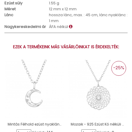
Ezüst súly
1.55 g
Méret
12 mm x 12 mm
Lánc
hossza lánc, max. : 45 cm, lánc nyaklánc :
1 mm
Nagykereskedelmi ár
ÁFA nélkül
EZEK A TERMÉKEINK MÁS VÁSÁRLÓINKAT IS ÉRDEKELTÉK:
-25%
Mintás Félhold ezüst nyaklánc - 925 Ezüst Kő Nélküli Nyakláncok A4S47098
Mozaik - 925 Ezüst Kő nélküli nyakláncok A4S36307