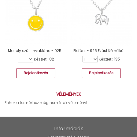
Mosoly ezüst nyaklánc - 925 Ezüst Kő Nélküli Nyakláncok A4S46611
Elefánt - 925 Ezüst Kő nélküli nyakláncok A4S36503
Készlet::
82
Készlet::
135
Bejelentkezés
Bejelentkezés
VÉLEMÉNYEK
Ehhez a termékhez még nem írtak véleményt.
Információk