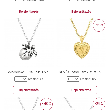
Készlet::
144
Készlet::
8
Bejelentkezés
Bejelentkezés
-25%
Teknősbéka - 925 Ezüst Kő nélküli nyakláncok A4S44875
Szív És Rózsa - 925 Ezüst Kő nélküli nyakláncok A4S44193
Készlet::
27
Készlet::
127
Bejelentkezés
Bejelentkezés
-40%
-25%