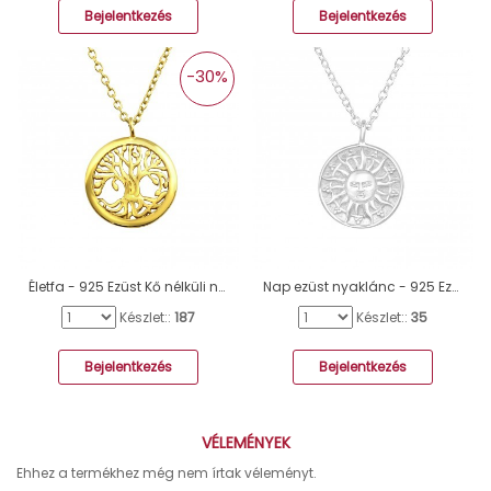
Bejelentkezés
Bejelentkezés
-30%
Életfa - 925 Ezüst Kő nélküli nyakláncok A4S36731
Nap ezüst nyaklánc - 925 Ezüst Kő Nélküli Nyakláncok A4S46722
Készlet::
187
Készlet::
35
Bejelentkezés
Bejelentkezés
VÉLEMÉNYEK
Ehhez a termékhez még nem írtak véleményt.