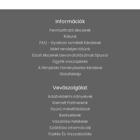
Információk
Fenntartható ékszerek
Rólunk
FAQ - Gyakran Ismételt Kérdések
Miért rendeljen tőlünk
Ezüst ékszerek bevonatolásának típusai
Ügyfél visszajelzés
A fémjelzés törvénykezési kérdései
Oldaltérkép
Vevőszolgálat
Adatvédelmi irányelvek
Kiemelt Partnereink
Gyűrű mérettáblázat
Bestsellerek
Vásárlási feltételek
Szállítási információk
Fizetés És Visszaküldés