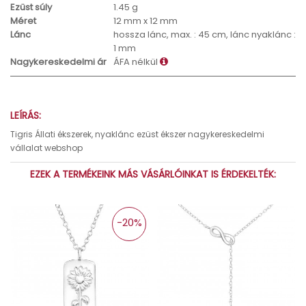
Ezüst súly
1.45 g
Méret
12 mm x 12 mm
Lánc
hossza lánc, max. : 45 cm, lánc nyaklánc :
1 mm
Nagykereskedelmi ár
ÁFA nélkül
LEÍRÁS:
Tigris Állati ékszerek, nyaklánc ezüst ékszer nagykereskedelmi
vállalat webshop
EZEK A TERMÉKEINK MÁS VÁSÁRLÓINKAT IS ÉRDEKELTÉK:
-20%