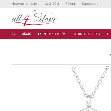
Hogyan rendeljen
Szállítási
Rólunk
Kapcsolat
ÚJ
AKCIÓ
ÉKSZERKOLLEKCIÓK
GYERMEK ÉKSZEREK
C
V