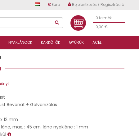
€
Euro
Bejelentkezés / Regisztráció
0 termék
0,00 €
NYAKLÁNCOK
KARKÖTŐK
GYŰRŰK
ACÉL
1
51
ményt
üst
üst Bevonat + Galvanizálás
 x 12 mm
 lánc, max. : 45 cm, lánc nyaklánc : 1 mm
lkül