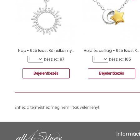
Nap - 925 Ezüst Kő nélküli nyakláncok A4S42607
Hold és csillag - 925 Ezüst Kő nélküli nyakláncok A4S21918
Készlet::
97
Készlet::
105
Bejelentkezés
Bejelentkezés
Ehhez a termékhez még nem írtak véleményt.
Informác