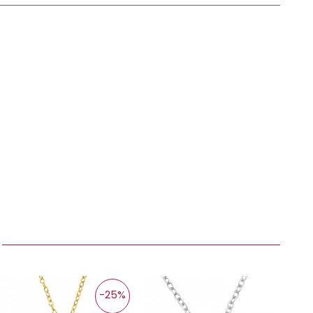
:
-25%