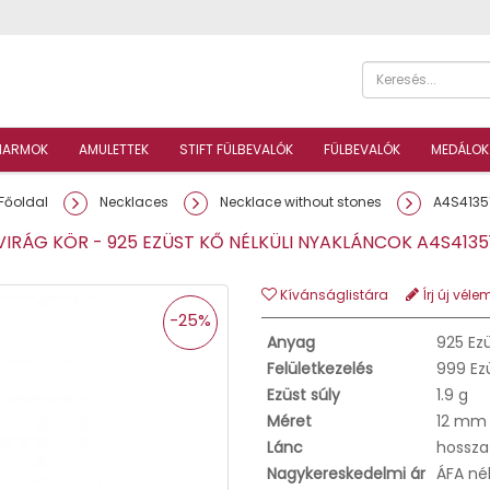
HARMOK
AMULETTEK
STIFT FÜLBEVALÓK
FÜLBEVALÓK
MEDÁLOK
Főoldal
Necklaces
Necklace without stones
A4S4135
IRÁG KÖR - 925 EZÜST KŐ NÉLKÜLI NYAKLÁNCOK A4S413
Kívánságlistára
Írj új véle
-25%
Anyag
925 Ez
Felületkezelés
999 Ez
Ezüst súly
1.9 g
Méret
12 mm
Lánc
hossza
Nagykereskedelmi ár
ÁFA né