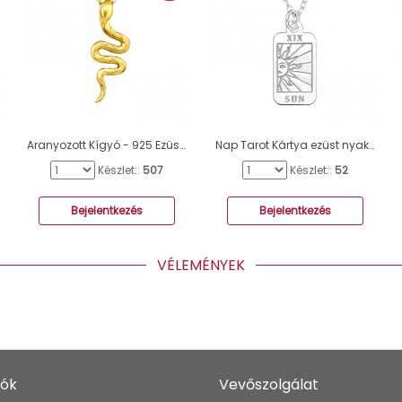
Aranyozott Kígyó - 925 Ezüst Kő Nélküli Nyakláncok A4S41940
Nap Tarot Kártya ezüst nyaklánc - 925 Ezüst Kő Nélküli Nyakláncok A4S46714
Készlet::
507
Készlet::
52
Bejelentkezés
Bejelentkezés
VÉLEMÉNYEK
iók
Vevőszolgálat