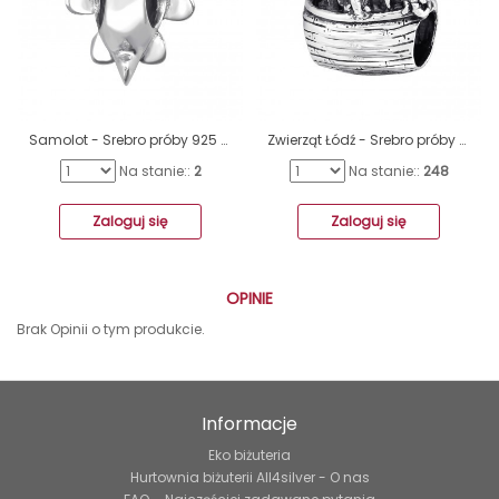
Samolot - Srebro próby 925 Charmsy bez kamieni A4S6015
Zwierząt Łódź - Srebro próby 925 Charmsy bez kamieni A4S10216
Na stanie::
2
Na stanie::
248
Zaloguj się
Zaloguj się
OPINIE
Brak Opinii o tym produkcie.
Informacje
Eko biżuteria
Hurtownia biżuterii All4silver - O nas