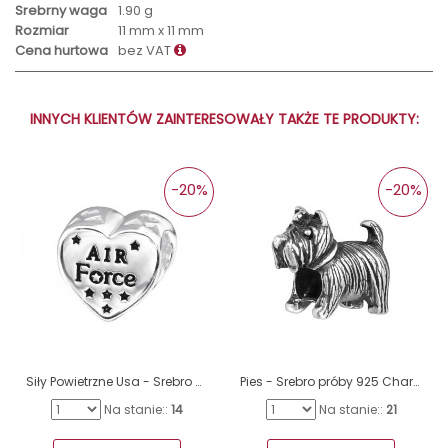
Srebrny waga
1.90 g
Rozmiar
11 mm x 11 mm
Cena hurtowa
bez VAT
INNYCH KLIENTÓW ZAINTERESOWAŁY TAKŻE TE PRODUKTY:
-20%
-20%
Siły Powietrzne Usa - Srebro próby 925 Charmsy bez kamieni A4S28297
Pies - Srebro próby 925 Charmsy bez kamieni A4S16830
Na stanie::
14
Na stanie::
21