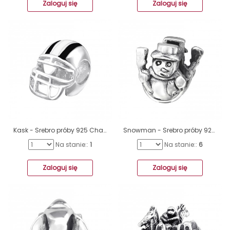
Zaloguj się
Zaloguj się
Kask - Srebro próby 925 Charmsy bez kamieni A4S11038
Snowman - Srebro próby 925 Charmsy bez kamieni A4S2857
Na stanie::
1
Na stanie::
6
Zaloguj się
Zaloguj się