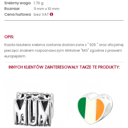
Srebrny waga
1.70 g
Rozmiar
11 mm x 10 mm
Cena hurtowa
bez VAT
OPIS:
Każda biżuteria srebrna zostanie dostarczone z " 925 " oraz oficjalnej
pieczęci znakiem rozpoznawczym All4silver "MG" zgodnie z prawem
europejskim.
INNYCH KLIENTÓW ZAINTERESOWAŁY TAKŻE TE PRODUKTY: