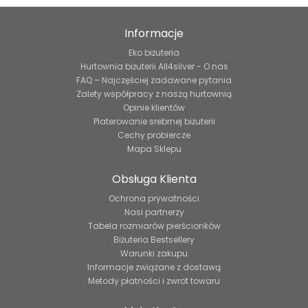
Informacje
Eko biżuteria
Hurtownia biżuterii All4silver - O nas
FAQ – Najczęściej zadawane pytania
Zalety współpracy z naszą hurtownią
Opinie klientów
Platerowanie srebrnej biżuterii
Cechy probiercze
Mapa Sklepu
Obsługa Klienta
Ochrona prywatności
Nasi partnerzy
Tabela rozmiarów pierścionków
Biżuteria Bestsellery
Warunki zakupu
Informacje związane z dostawą
Metody płatności i zwrot towaru