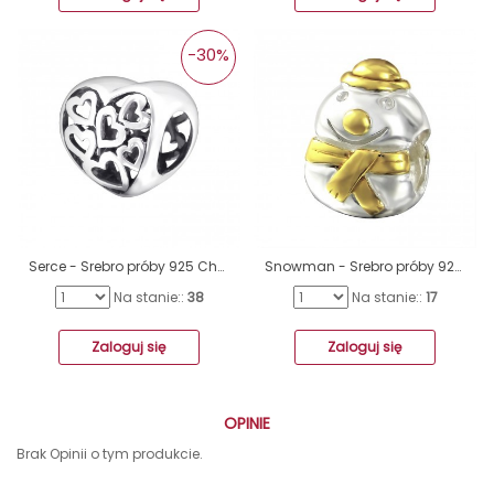
-30%
Serce - Srebro próby 925 Charmsy bez kamieni A4S5742
Snowman - Srebro próby 925 Charmsy bez kamieni A4S14117
Na stanie::
38
Na stanie::
17
Zaloguj się
Zaloguj się
OPINIE
Brak Opinii o tym produkcie.