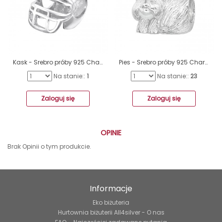
Kask - Srebro próby 925 Charmsy bez kamieni A4S11038
Pies - Srebro próby 925 Charmsy bez kamieni A4S22694
Na stanie::
1
Na stanie::
23
Zaloguj się
Zaloguj się
OPINIE
Brak Opinii o tym produkcie.
Informacje
Eko biżuteria
Hurtownia biżuterii All4silver - O nas