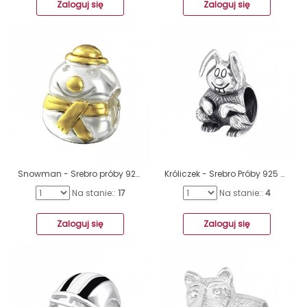
Zaloguj się
Zaloguj się
Snowman - Srebro próby 925 Charmsy bez kamieni A4S14117
Króliczek - Srebro Próby 925 Charmsy Bez Kamieni A4S10225
Na stanie::
17
Na stanie::
4
Zaloguj się
Zaloguj się