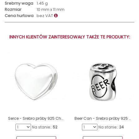
Srebrny waga
1.45 g
Rozmiar
10 mm x 11 mm
Cena hurtowa
bez VAT
INNYCH KLIENTÓW ZAINTERESOWAŁY TAKŻE TE PRODUKTY:
Serce - Srebro próby 925 Charmsy bez kamieni A4S18932
Beer Can - Srebro próby 925 Charmsy bez kamieni A4S2859
Na stanie::
52
Na stanie::
24