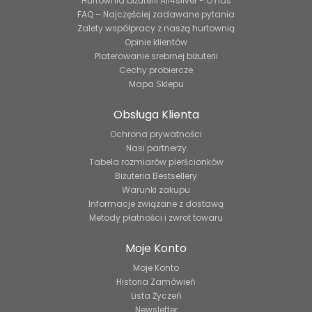
Hurtownia biżuterii All4silver - O nas
FAQ – Najczęściej zadawane pytania
Zalety współpracy z naszą hurtownią
Opinie klientów
Platerowanie srebrnej biżuterii
Cechy probiercze
Mapa Sklepu
Obsługa Klienta
Ochrona prywatności
Nasi partnerzy
Tabela rozmiarów pierścionków
Biżuteria Bestsellery
Warunki zakupu
Informacje związane z dostawą
Metody płatności i zwrot towaru
Moje Konto
Moje Konto
Historia Zamówień
Lista Życzeń
Newsletter