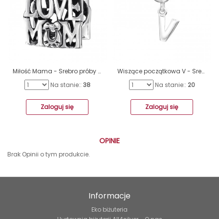
Miłość Mama - Srebro próby 925 Charmsy bez kamieni A4S13791
Wiszące początkowa V - Srebro próby 925 Charmsy bez kamieni A4S12080
Na stanie::
38
Na stanie::
20
Zaloguj się
Zaloguj się
OPINIE
Brak Opinii o tym produkcie.
Informacje
Eko biżuteria