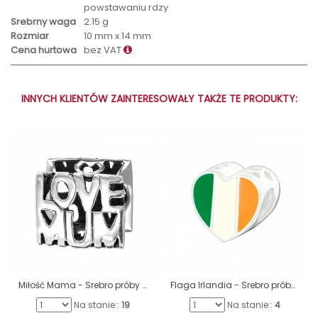
powstawaniu rdzy
Srebrny waga
2.15 g
Rozmiar
10 mm x 14 mm
Cena hurtowa
bez VAT
INNYCH KLIENTÓW ZAINTERESOWAŁY TAKŻE TE PRODUKTY:
Miłość Mama - Srebro próby 925 Charmsy bez kamieni A4S9201
Flaga Irlandia - Srebro próby 925 Charmsy bez kamieni A4S22910
Na stanie::
19
Na stanie::
4