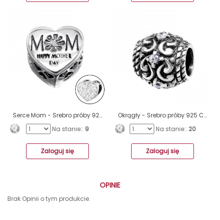
Serce Mom - Srebro próby 925 Charms z cyrkonią/kryształem A4S10081
Okrągły - Srebro próby 925 Charms z cyrkonią/kryształem A4S12042
Na stanie::
9
Na stanie::
20
Zaloguj się
Zaloguj się
OPINIE
Brak Opinii o tym produkcie.