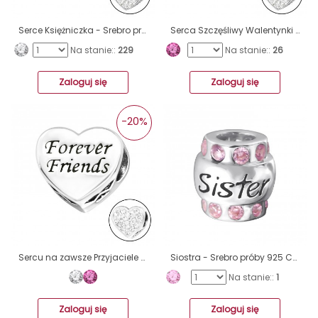
Serce Księżniczka - Srebro próby 925 Charms z cyrkonią/kryształem A4S10414
Serca Szczęśliwy Walentynki - Srebro próby 925 Charms z cyrkonią/kryształem A4S10080
Na stanie::
229
Na stanie::
26
Zaloguj się
Zaloguj się
-20%
Sercu na zawsze Przyjaciele - Srebro próby 925 Charms z cyrkonią/kryształem A4S10413
Siostra - Srebro próby 925 Charms z cyrkonią/kryształem A4S19830
Na stanie::
1
Zaloguj się
Zaloguj się