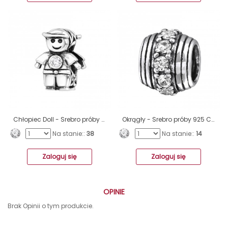
Chłopiec Doll - Srebro próby 925 Charms z cyrkonią/kryształem A4S9519
Okrągły - Srebro próby 925 Charms z cyrkonią/kryształem A4S5815
Na stanie::
38
Na stanie::
14
Zaloguj się
Zaloguj się
OPINIE
Brak Opinii o tym produkcie.