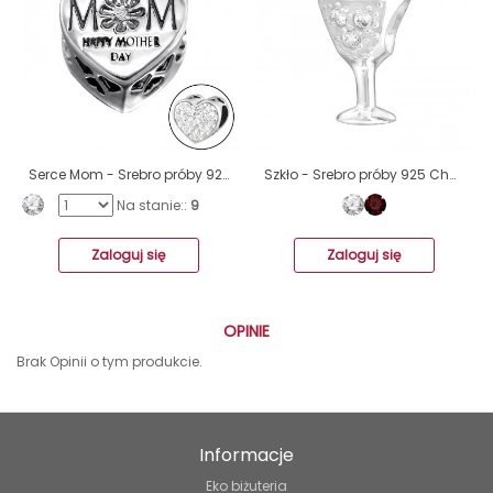
Serce Mom - Srebro próby 925 Charms z cyrkonią/kryształem A4S10081
Szkło - Srebro próby 925 Charms z cyrkonią/kryształem A4S3644
Na stanie::
9
Zaloguj się
Zaloguj się
OPINIE
Brak Opinii o tym produkcie.
Informacje
Eko biżuteria