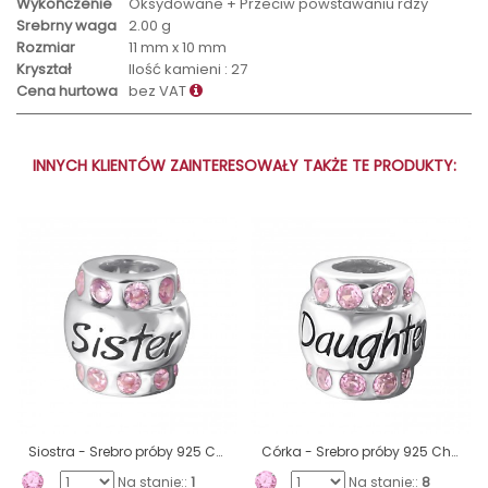
Wykończenie
Oksydowane + Przeciw powstawaniu rdzy
Srebrny waga
2.00 g
Rozmiar
11 mm x 10 mm
Kryształ
Ilość kamieni : 27
Cena hurtowa
bez VAT
INNYCH KLIENTÓW ZAINTERESOWAŁY TAKŻE TE PRODUKTY:
Siostra - Srebro próby 925 Charms z cyrkonią/kryształem A4S19830
Córka - Srebro próby 925 Charms z cyrkonią/kryształem A4S19828
Na stanie::
1
Na stanie::
8