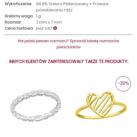
Wykończenie
99.9% Srebro Platerowany + Przeciw
powstawaniu rdzy
Srebrny waga
1 g
Rozmiar
7 mm x 7 mm
Cena hurtowa
bez VAT
Nie jesteś pewien rozmiaru? Sprawdź tabelę rozmiarów
pierścionków
INNYCH KLIENTÓW ZAINTERESOWAŁY TAKŻE TE PRODUKTY:
-20%