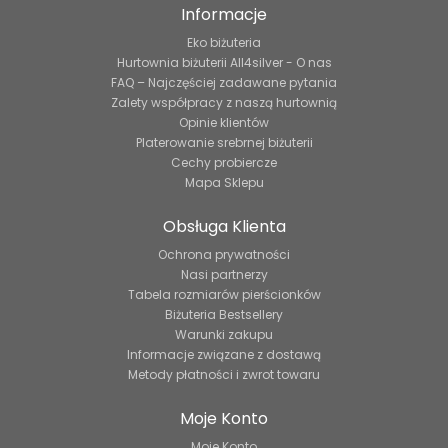
Informacje
Eko biżuteria
Hurtownia biżuterii All4silver - O nas
FAQ – Najczęściej zadawane pytania
Zalety współpracy z naszą hurtownią
Opinie klientów
Platerowanie srebrnej biżuterii
Cechy probiercze
Mapa Sklepu
Obsługa Klienta
Ochrona prywatności
Nasi partnerzy
Tabela rozmiarów pierścionków
Biżuteria Bestsellery
Warunki zakupu
Informacje związane z dostawą
Metody płatności i zwrot towaru
Moje Konto
Moje Konto