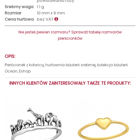
powstawaniu rdzy
Srebrny waga
1.1 g
Rozmiar
10 mm x 9 mm
Cena hurtowa
bez VAT
Nie jesteś pewien rozmiaru? Sprawdź tabelę rozmiarów
pierścionków
OPIS:
Pierścionek z kotwicą, hurtownia biżuterii srebrnej, kolekcja biżuterii
Ocean, Eshop
INNYCH KLIENTÓW ZAINTERESOWAŁY TAKŻE TE PRODUKTY: