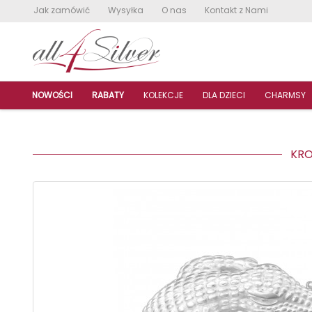
Jak zamówić
Wysyłka
O nas
Kontakt z Nami
NOWOŚCI
RABATY
KOLEKCJE
DLA DZIECI
CHARMSY
KROK