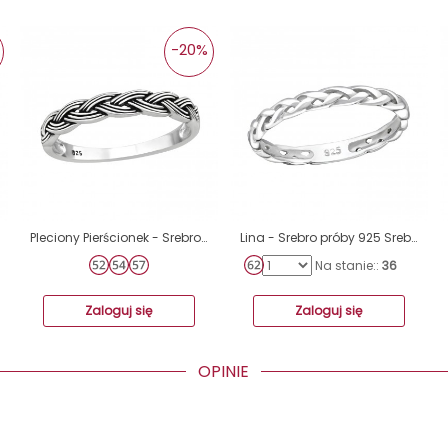
-20%
Pleciony Pierścionek - Srebro Próby 925 Srebrne Pierścionki A4S45229
Lina - Srebro próby 925 Srebrne pierścionki A4S3922
Na stanie::
36
Zaloguj się
Zaloguj się
OPINIE