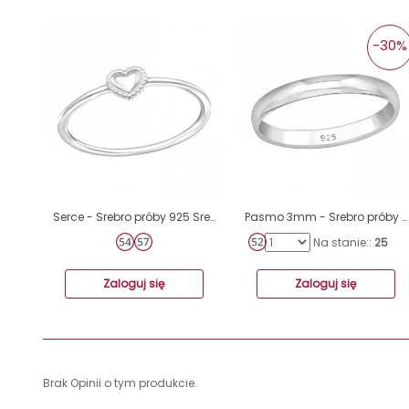
-30%
Serce - Srebro próby 925 Srebrne pierścionki A4S44843
Pasmo 3mm - Srebro próby 925 Srebrne pierścionki A4S34073
Na stanie::
25
Zaloguj się
Zaloguj się
Brak Opinii o tym produkcie.