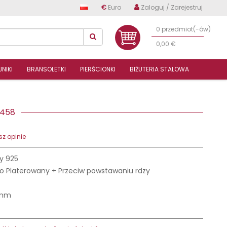
€
Euro
Zaloguj / Zarejestruj
0 przedmiot(-ów)
0,00 €
NIKI
BRANSOLETKI
PIERŚCIONKI
BIŻUTERIA STALOWA
40458
z opinie
y 925
o Platerowany + Przeciw powstawaniu rdzy
 mm