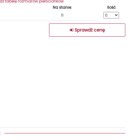
wdź tabelę rozmiarów pierścionków
Na stanie:
Ilość
11
Sprawdź cenę
Y: