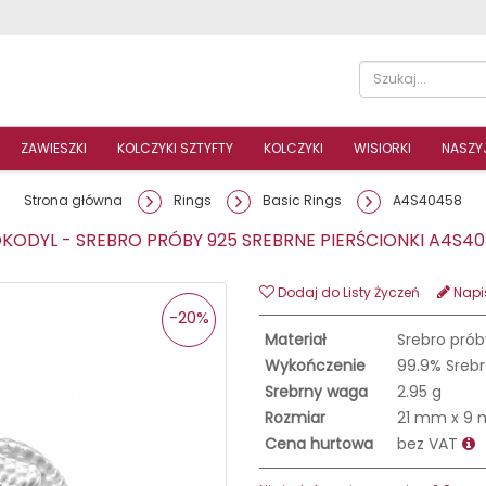
ZAWIESZKI
KOLCZYKI SZTYFTY
KOLCZYKI
WISIORKI
NASZYJ
Strona główna
Rings
Basic Rings
A4S40458
ODYL - SREBRO PRÓBY 925 SREBRNE PIERŚCIONKI A4S
Dodaj do Listy Życzeń
Napis
-20%
Materiał
Srebro prób
Wykończenie
99.9% Srebr
Srebrny waga
2.95 g
Rozmiar
21 mm x 9
Cena hurtowa
bez VAT