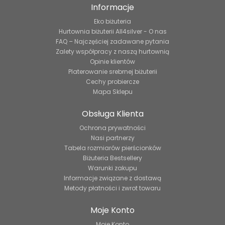
Informacje
Eko biżuteria
Hurtownia biżuterii All4silver - O nas
FAQ – Najczęściej zadawane pytania
Zalety współpracy z naszą hurtownią
Opinie klientów
Platerowanie srebrnej biżuterii
Cechy probiercze
Mapa Sklepu
Obsługa Klienta
Ochrona prywatności
Nasi partnerzy
Tabela rozmiarów pierścionków
Biżuteria Bestsellery
Warunki zakupu
Informacje związane z dostawą
Metody płatności i zwrot towaru
Moje Konto
Moje Konto