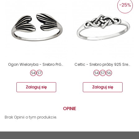
-25%
Ogon Wieloryba - Srebro Próby 925 Srebrne Pierścionki A4S47804
Celtic - Srebro próby 925 Srebrne pierścionki A4S32295
Zaloguj się
Zaloguj się
OPINIE
Brak Opinii o tym produkcie.