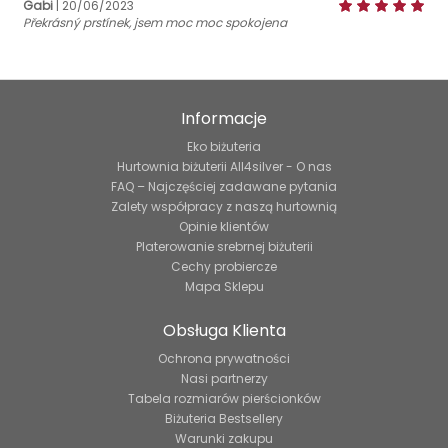
Gabi
| 20/06/2023
Překrásný prstínek, jsem moc moc spokojena
Informacje
Eko biżuteria
Hurtownia biżuterii All4silver - O nas
FAQ – Najczęściej zadawane pytania
Zalety współpracy z naszą hurtownią
Opinie klientów
Platerowanie srebrnej biżuterii
Cechy probiercze
Mapa Sklepu
Obsługa Klienta
Ochrona prywatności
Nasi partnerzy
Tabela rozmiarów pierścionków
Biżuteria Bestsellery
Warunki zakupu