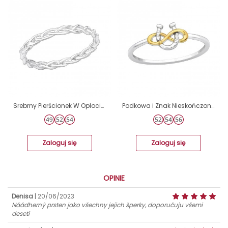
Srebrny Pierścionek W Oplocie - Srebro próby 925 Srebrne pierścionki A4S40664
Podkowa i Znak Nieskończoności - Srebro Próby 925 Srebrne Pierścionki A4S47204
Zaloguj się
Zaloguj się
OPINIE
Denisa
| 20/06/2023
Náádherný prsten jako všechny jejich šperky, doporučuju všemi
deseti