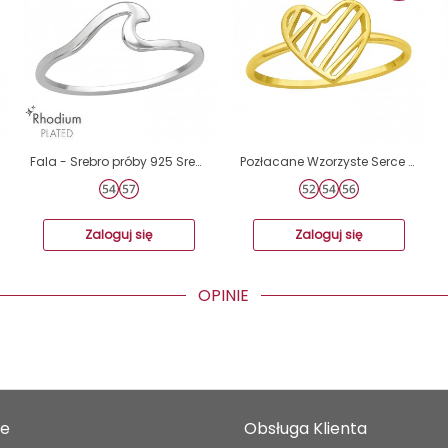
Fala - Srebro próby 925 Srebrne pierścionki A4S47146
Pozłacane Wzorzyste Serce - Srebro Próby 925 Srebrne Pierścionki A4S46322
Zaloguj się
Zaloguj się
OPINIE
je
Obsługa Klienta