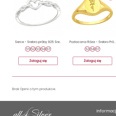
Serce - Srebro próby 925 Srebrne pierścionki A4S44845
Pozłacana Róża - Srebro Próby 925 Srebrne Pierścionki A4S40744
Zaloguj się
Zaloguj się
Brak Opinii o tym produkcie.
Informac