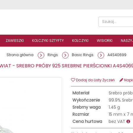
ZAWIESZKI
KOLCZYKI SZTYFTY
KOLCZYKI
WISIORKI
NASZYJ
Strona główna
Rings
Basic Rings
A4S40699
IAT - SREBRO PRÓBY 925 SREBRNE PIERŚCIONKI A4S40
Dodaj do Listy Życzeń
Napis
Materiał
Srebro prób
Wykończenie
99.9% Srebr
Srebrny waga
1.45 g
Rozmiar
15 mm x 7
Cena hurtowa
bez VAT