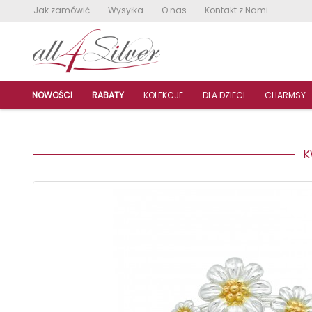
Jak zamówić
Wysyłka
O nas
Kontakt z Nami
NOWOŚCI
RABATY
KOLEKCJE
DLA DZIECI
CHARMSY
KW