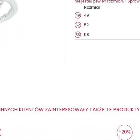
Nie jesteś pewien rozmiaru? Spra
Rozmiar
49
52
58
NNYCH KLIENTÓW ZAINTERESOWAŁY TAKŻE TE PRODUKT
-20%