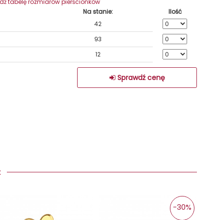
wdź tabelę rozmiarów pierścionków
Na stanie:
Ilość
42
93
12
Sprawdź cenę
Y:
-30%