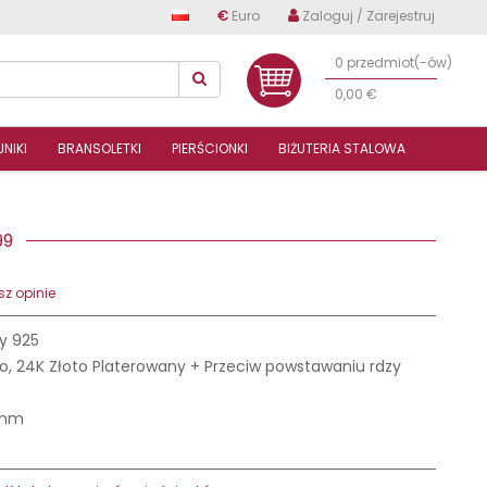
€
Euro
Zaloguj / Zarejestruj
0 przedmiot(-ów)
0,00 €
NIKI
BRANSOLETKI
PIERŚCIONKI
BIŻUTERIA STALOWA
699
z opinie
y 925
o, 24K Złoto Platerowany + Przeciw powstawaniu rdzy
 mm