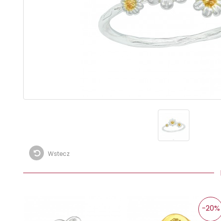
Wstecz
I
-20%