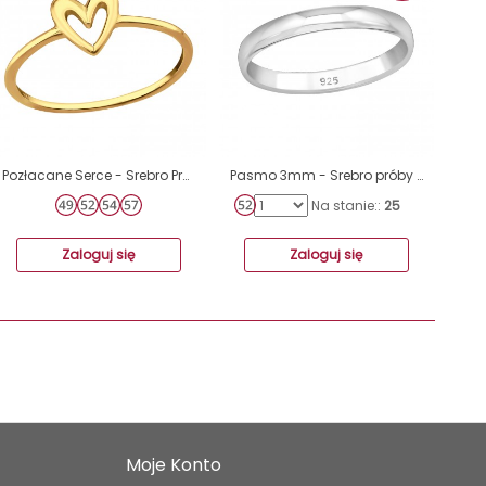
Pozłacane Serce - Srebro Próby 925 Srebrne Pierścionki A4S48695
Pasmo 3mm - Srebro próby 925 Srebrne pierścionki A4S34073
Na stanie::
25
Zaloguj się
Zaloguj się
Moje Konto