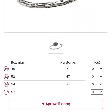
Rozmiar
Na stanie:
Ilość
49
51
52
47
54
21
57
19
Sprawdź cenę