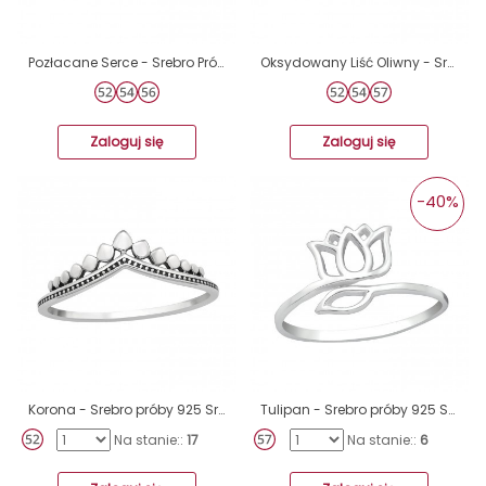
Pozłacane Serce - Srebro Próby 925 Srebrne Pierścionki A4S46472
Oksydowany Liść Oliwny - Srebro Próby 925 Srebrne Pierścionki A4S45226
Zaloguj się
Zaloguj się
-40%
Korona - Srebro próby 925 Srebrne pierścionki A4S46327
Tulipan - Srebro próby 925 Srebrne pierścionki A4S38956
Na stanie::
17
Na stanie::
6