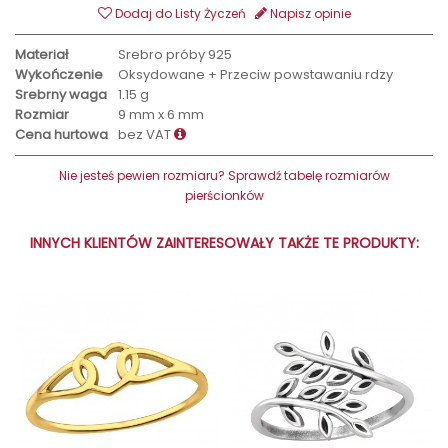
Dodaj do Listy Życzeń
Napisz opinie
Materiał
Srebro próby 925
Wykończenie
Oksydowane + Przeciw powstawaniu rdzy
Srebrny waga
1.15 g
Rozmiar
9 mm x 6 mm
Cena hurtowa
bez VAT
Nie jesteś pewien rozmiaru? Sprawdź tabelę rozmiarów
pierścionków
INNYCH KLIENTÓW ZAINTERESOWAŁY TAKŻE TE PRODUKTY: