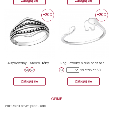
Zaloguj się
Zaloguj się
-20%
-20%
Oksydowany - Srebro Próby 925 Pierścionki Zwykłe A4S36157
Regulowany pierścionek ze słoniem - Srebro Próby 925 Srebrne Pierścionki A4S41078
Na stanie::
58
Zaloguj się
Zaloguj się
OPINIE
Brak Opinii o tym produkcie.