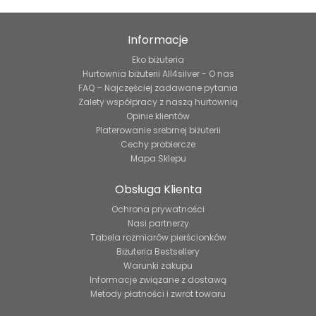
Informacje
Eko biżuteria
Hurtownia biżuterii All4silver - O nas
FAQ – Najczęściej zadawane pytania
Zalety współpracy z naszą hurtownią
Opinie klientów
Platerowanie srebrnej biżuterii
Cechy probiercze
Mapa Sklepu
Obsługa Klienta
Ochrona prywatności
Nasi partnerzy
Tabela rozmiarów pierścionków
Biżuteria Bestsellery
Warunki zakupu
Informacje związane z dostawą
Metody płatności i zwrot towaru