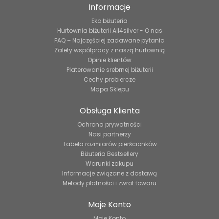
Informacje
Eko biżuteria
Hurtownia biżuterii All4silver - O nas
FAQ – Najczęściej zadawane pytania
Zalety współpracy z naszą hurtownią
Opinie klientów
Platerowanie srebrnej biżuterii
Cechy probiercze
Mapa Sklepu
Obsługa Klienta
Ochrona prywatności
Nasi partnerzy
Tabela rozmiarów pierścionków
Biżuteria Bestsellery
Warunki zakupu
Informacje związane z dostawą
Metody płatności i zwrot towaru
Moje Konto
Moje Konto