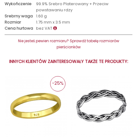
Wykończenie
99.9% Srebro Platerowany + Przeciw
powstawaniu rdzy
Srebrny waga
1.60 g
Rozmiar
1.75 mm x 3.5 mm
Cena hurtowa
bez VAT
Nie jesteś pewien rozmiaru? Sprawdź tabelę rozmiarów
pierścionków
INNYCH KLIENTÓW ZAINTERESOWAŁY TAKŻE TE PRODUKTY:
-25%