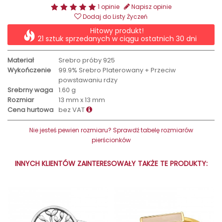
1 opinie
Napisz opinie
Dodaj do Listy Życzeń
Hitowy produkt!
21 sztuk sprzedanych w ciągu ostatnich 30 dni
Materiał
Srebro próby 925
Wykończenie
99.9% Srebro Platerowany + Przeciw
powstawaniu rdzy
Srebrny waga
1.60 g
Rozmiar
13 mm x 13 mm
Cena hurtowa
bez VAT
Nie jesteś pewien rozmiaru? Sprawdź tabelę rozmiarów
pierścionków
INNYCH KLIENTÓW ZAINTERESOWAŁY TAKŻE TE PRODUKTY: