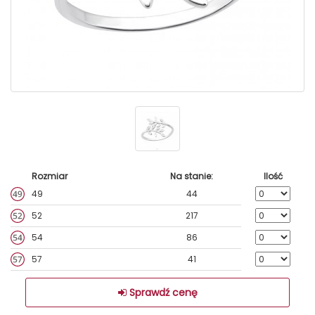
Rozmiar
Na stanie:
Ilość
49
44
52
217
54
86
57
41
Sprawdź cenę