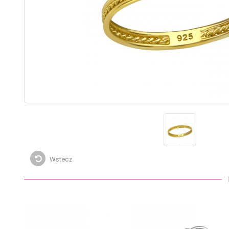
Wstecz
I