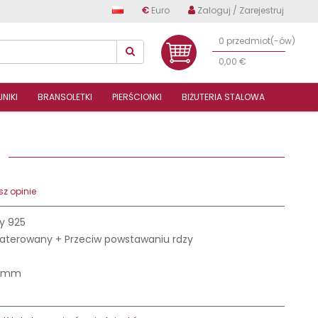
€
Euro
Zaloguj / Zarejestruj
0 przedmiot(-ów)
0,00 €
NIKI
BRANSOLETKI
PIERŚCIONKI
BIŻUTERIA STALOWA
68
z opinie
y 925
laterowany + Przeciw powstawaniu rdzy
2 mm