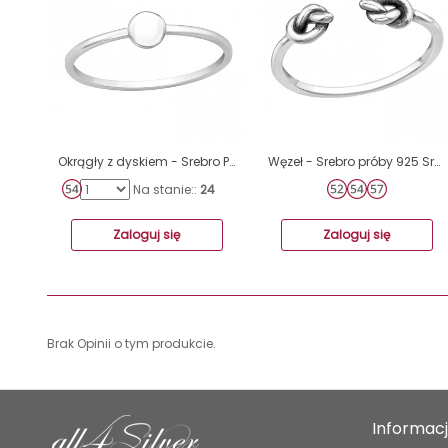
Okrągły z dyskiem - Srebro Próby 925 Srebrne Pierścionki A4S46155
Węzeł - Srebro próby 925 Srebrne pierścionki A4S46473
Na stanie::
24
Zaloguj się
Zaloguj się
Brak Opinii o tym produkcie.
Informac