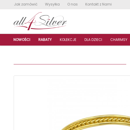
Jak zamówić
Wysyłka
O nas
Kontakt z Nami
NOWOŚCI
RABATY
KOLEKCJE
DLA DZIECI
CHARMSY
L