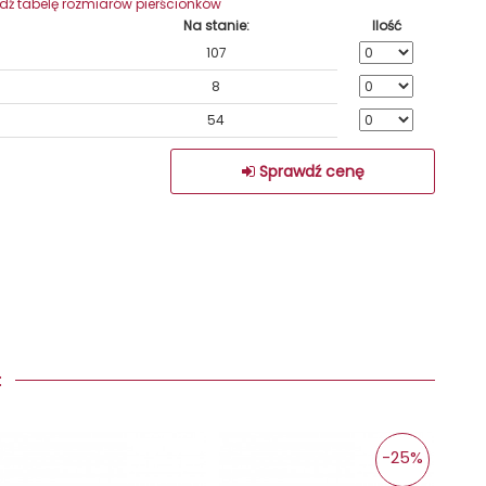
wdź tabelę rozmiarów pierścionków
Na stanie:
Ilość
107
8
54
Sprawdź cenę
Y:
-25%