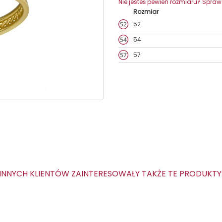
Nie jesteś pewien rozmiaru? Spra
Rozmiar
52
54
57
NNYCH KLIENTÓW ZAINTERESOWAŁY TAKŻE TE PRODUKT