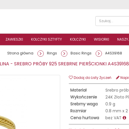
ZAWIESZKI
KOLCZYKI SZTYFTY
KOLCZYKI
WISIORKI
NASZYJ
Strona główna
Rings
Basic Rings
A4S39168
INA - SREBRO PRÓBY 925 SREBRNE PIERŚCIONKI A4S391
Dodaj do Listy Życzeń
Napis
Materiał
Srebro prób
Wykończenie
24K Złoto P
Srebrny waga
0.9 g
Rozmiar
0.8 mm x 
Cena hurtowa
bez VAT