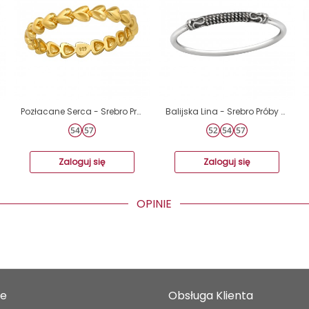
Pozłacane Serca - Srebro Próby 925 Srebrne Pierścionki A4S49547
Balijska Lina - Srebro Próby 925 Srebrne Pierścionki A4S46349
Zaloguj się
Zaloguj się
OPINIE
je
Obsługa Klienta