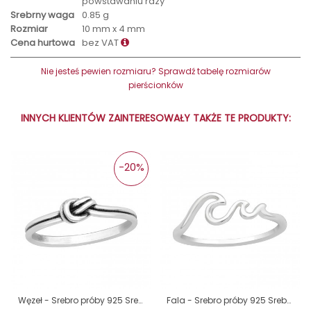
powstawaniu rdzy
Srebrny waga
0.85 g
Rozmiar
10 mm x 4 mm
Cena hurtowa
bez VAT
Nie jesteś pewien rozmiaru? Sprawdź tabelę rozmiarów
pierścionków
INNYCH KLIENTÓW ZAINTERESOWAŁY TAKŻE TE PRODUKTY:
-20%
Węzeł - Srebro próby 925 Srebrne pierścionki A4S45227
Fala - Srebro próby 925 Srebrne pierścionki A4S41431