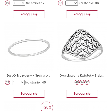
Na stanie::
21
Na stanie::
36
Zaloguj się
Zaloguj się
Zespół Muzyczny - Srebro próby 925 Srebrne pierścionki A4S29250
Oksydowany Kwiatek - Srebro Próby 925 Srebrne Pierścionki A4S46877
Na stanie::
40
Zaloguj się
Zaloguj się
-20%