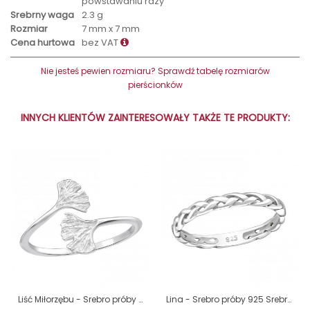
powstawaniu rdzy
Srebrny waga
2.3 g
Rozmiar
7 mm x 7 mm
Cena hurtowa
bez VAT
Nie jesteś pewien rozmiaru? Sprawdź tabelę rozmiarów
pierścionków
INNYCH KLIENTÓW ZAINTERESOWAŁY TAKŻE TE PRODUKTY:
Liść Miłorzębu - Srebro próby 925 Srebrne pierścionki A4S46235
Lina - Srebro próby 925 Srebrne pierścionki A4S3922