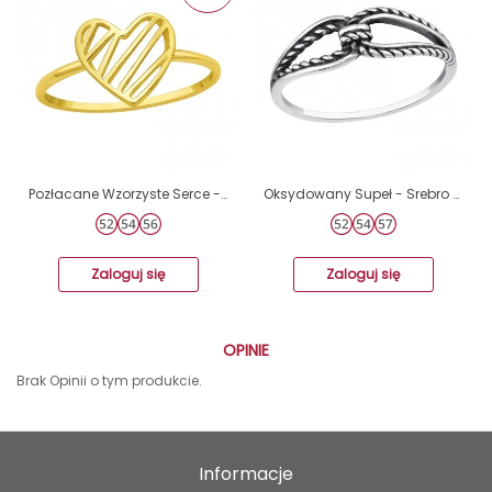
Pozłacane Wzorzyste Serce - Srebro Próby 925 Srebrne Pierścionki A4S46322
Oksydowany Supeł - Srebro Próby 925 Srebrne Pierścionki A4S47674
Zaloguj się
Zaloguj się
OPINIE
Brak Opinii o tym produkcie.
Informacje