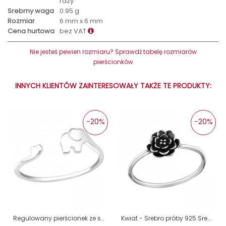
rdzy
Srebrny waga
0.95 g
Rozmiar
6 mm x 6 mm
Cena hurtowa
bez VAT
Nie jesteś pewien rozmiaru? Sprawdź tabelę rozmiarów
pierścionków
INNYCH KLIENTÓW ZAINTERESOWAŁY TAKŻE TE PRODUKTY:
-20%
-20%
Regulowany pierścionek ze słoniem - Srebro Próby 925 Srebrne Pierścionki A4S41078
Kwiat - Srebro próby 925 Srebrne pierścionki A4S32302