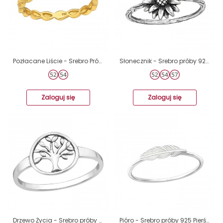
Pozłacane Liście - Srebro Próby 925 Srebrne Pierścionki A4S43017
Słonecznik - Srebro próby 925 Srebrne pierścionki A4S45235
Zaloguj się
Zaloguj się
Drzewo Życia - Srebro próby 925 Srebrne pierścionki A4S46475
Pióro - Srebro próby 925 Pierścionki zwykłe A4S35769