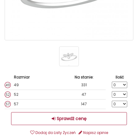
Rozmiar
Na stanie:
Ilość
49
331
52
47
57
147
Sprawdź cenę
Dodaj do Listy Życzeń
Napisz opinie