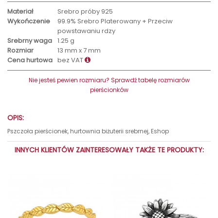
Materiał
Srebro próby 925
Wykończenie
99.9% Srebro Platerowany + Przeciw
powstawaniu rdzy
Srebrny waga
1.25 g
Rozmiar
13 mm x 7 mm
Cena hurtowa
bez VAT
Nie jesteś pewien rozmiaru? Sprawdź tabelę rozmiarów
pierścionków
OPIS:
Pszczoła pierścionek, hurtownia biżuterii srebrnej, Eshop
INNYCH KLIENTÓW ZAINTERESOWAŁY TAKŻE TE PRODUKTY: