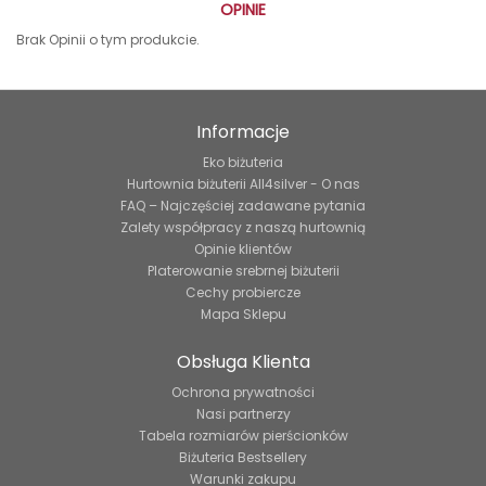
OPINIE
Brak Opinii o tym produkcie.
Informacje
Eko biżuteria
Hurtownia biżuterii All4silver - O nas
FAQ – Najczęściej zadawane pytania
Zalety współpracy z naszą hurtownią
Opinie klientów
Platerowanie srebrnej biżuterii
Cechy probiercze
Mapa Sklepu
Obsługa Klienta
Ochrona prywatności
Nasi partnerzy
Tabela rozmiarów pierścionków
Biżuteria Bestsellery
Warunki zakupu