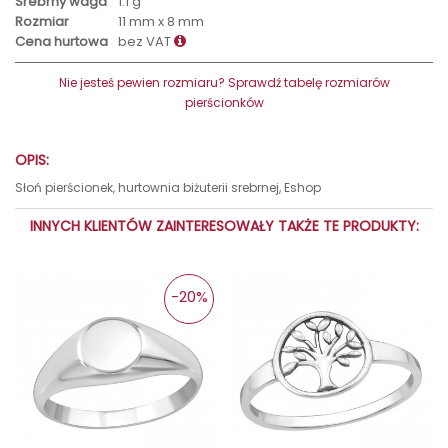
Srebrny waga
1.1 g
Rozmiar
11 mm x 8 mm
Cena hurtowa
bez VAT
Nie jesteś pewien rozmiaru? Sprawdź tabelę rozmiarów
pierścionków
OPIS:
Słoń pierścionek, hurtownia biżuterii srebrnej, Eshop
INNYCH KLIENTÓW ZAINTERESOWAŁY TAKŻE TE PRODUKTY:
-20%