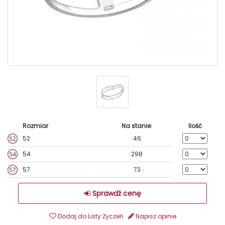
Rozmiar
Na stanie:
Ilość
52
46
54
298
57
73
Sprawdź cenę
Dodaj do Listy Życzeń
Napisz opinie