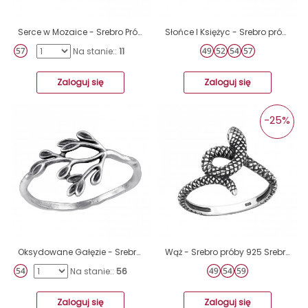
Serce w Mozaice - Srebro Próby 925 Srebrne Pierścionki A4S46169
Słońce I Księżyc - Srebro próby 925 Srebrne pierścionki A4S32298
Na stanie::
11
Zaloguj się
Zaloguj się
-25%
Oksydowane Gałęzie - Srebro Próby 925 Srebrne Pierścionki A4S46764
Wąż - Srebro próby 925 Srebrne pierścionki A4S32304
Na stanie::
56
Zaloguj się
Zaloguj się