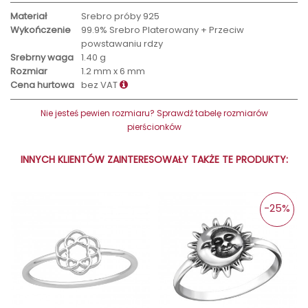
Materiał
Srebro próby 925
Wykończenie
99.9% Srebro Platerowany + Przeciw
powstawaniu rdzy
Srebrny waga
1.40 g
Rozmiar
1.2 mm x 6 mm
Cena hurtowa
bez VAT
Nie jesteś pewien rozmiaru? Sprawdź tabelę rozmiarów
pierścionków
INNYCH KLIENTÓW ZAINTERESOWAŁY TAKŻE TE PRODUKTY:
-25%