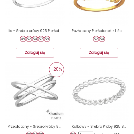
Lis - Srebro próby 925 Pierścionki zwykłe A4S20985
Pozłacany Pierścionek z Liściami - Srebro Próby 925 Srebrne Pierścionki A4S44749
Zaloguj się
Zaloguj się
-20%
Przeplatany - Srebro Próby 925 Srebrne Pierścionki A4S37987
Kulkowy - Srebro Próby 925 Srebrne Pierścionki A4S41419