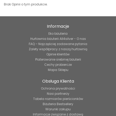
Brak Opinii o tym produkcie.
Informacje
Eko biżuteria
Hurtownia biżuterii All4silver - O nas
FAQ – Najczęściej zadawane pytania
Zalety współpracy z naszą hurtownią
Opinie klientów
Platerowanie srebrnej biżuterii
Cechy probiercze
Mapa Sklepu
Obsługa Klienta
Ochrona prywatności
Nasi partnerzy
Tabela rozmiarów pierścionków
Biżuteria Bestsellery
Warunki zakupu
Informacje związane z dostawą