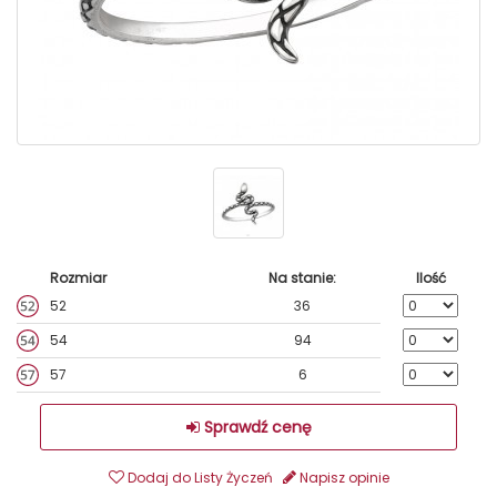
Rozmiar
Na stanie:
Ilość
52
36
54
94
57
6
Sprawdź cenę
Dodaj do Listy Życzeń
Napisz opinie