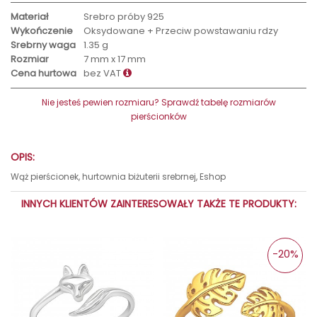
Materiał
Srebro próby 925
Wykończenie
Oksydowane + Przeciw powstawaniu rdzy
Srebrny waga
1.35 g
Rozmiar
7 mm x 17 mm
Cena hurtowa
bez VAT
Nie jesteś pewien rozmiaru? Sprawdź tabelę rozmiarów
pierścionków
OPIS:
Wąż pierścionek, hurtownia biżuterii srebrnej, Eshop
INNYCH KLIENTÓW ZAINTERESOWAŁY TAKŻE TE PRODUKTY:
-20%