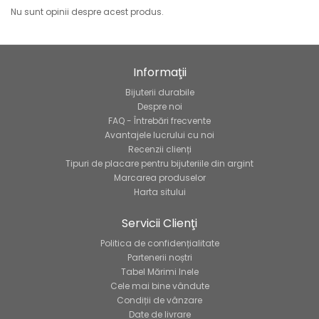
Nu sunt opinii despre acest produs.
Informaţii
Bijuterii durabile
Despre noi
FAQ - Întrebări frecvente
Avantajele lucrului cu noi
Recenzii clienți
Tipuri de placare pentru bijuteriile din argint
Marcarea produselor
Harta sitului
Servicii Clienţi
Politica de confidențialitate
Partenerii noștri
Tabel Mărimi Inele
Cele mai bine vândute
Condiții de vânzare
Date de livrare