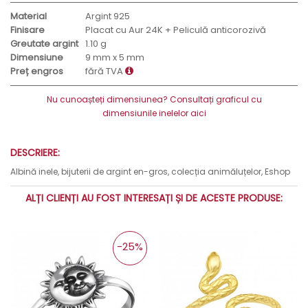
Material
Argint 925
Finisare
Placat cu Aur 24K + Peliculă anticorozivă
Greutate argint
1.10 g
Dimensiune
9 mm x 5 mm
Preț engros
fără TVA
Nu cunoașteți dimensiunea? Consultați graficul cu
dimensiunile inelelor aici
DESCRIERE:
Albină inele, bijuterii de argint en-gros, colecția animăluțelor, Eshop
ALȚI CLIENȚI AU FOST INTERESAȚI ȘI DE ACESTE PRODUSE:
-25%