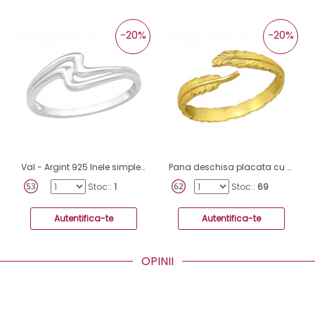
-20%
-20%
Val - Argint 925 Inele simple A4S40061
Pana deschisa placata cu aur - Argint 925 Inele Simple A4S39865
Stoc::
1
Stoc::
69
Autentifica-te
Autentifica-te
OPINII