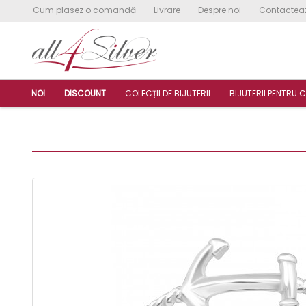
Cum plasez o comandă
Livrare
Despre noi
Contactea
NOI
DISCOUNT
COLECȚII DE BIJUTERII
BIJUTERII PENTRU C