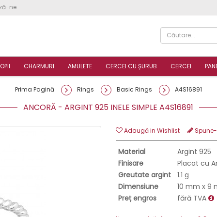
ză-ne
OPII
CHARMURI
AMULETE
CERCEI CU ȘURUB
CERCEI
PAN
Prima Pagină
Rings
Basic Rings
A4S16891
ANCORĂ - ARGINT 925 INELE SIMPLE A4S16891
Adaugă in Wishlist
Spune-ţ
Material
Argint 925
Finisare
Placat cu A
Greutate argint
1.1 g
Dimensiune
10 mm x 9
Preț engros
fără TVA