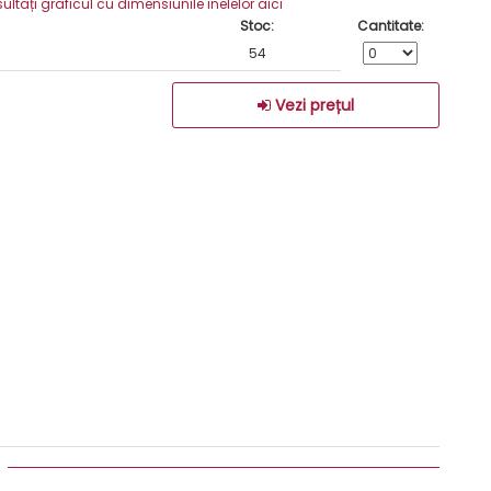
ați graficul cu dimensiunile inelelor aici
Stoc:
Cantitate:
54
Vezi prețul
: