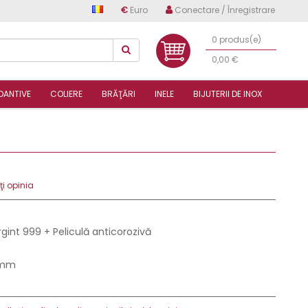
€
Euro
Conectare / Înregistrare
0 produs(e)
0,00 €
DANTIVE
COLIERE
BRĂŢĂRI
INELE
BIJUTERII DE INOX
i opinia
rgint 999 + Peliculă anticorozivă
 mm