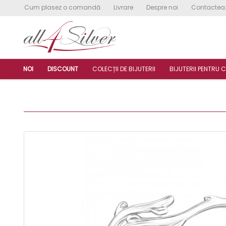
Cum plasez o comandă
Livrare
Despre noi
Contactea
NOI
DISCOUNT
COLECȚII DE BIJUTERII
BIJUTERII PENTRU C