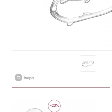
Înapoi
-20%