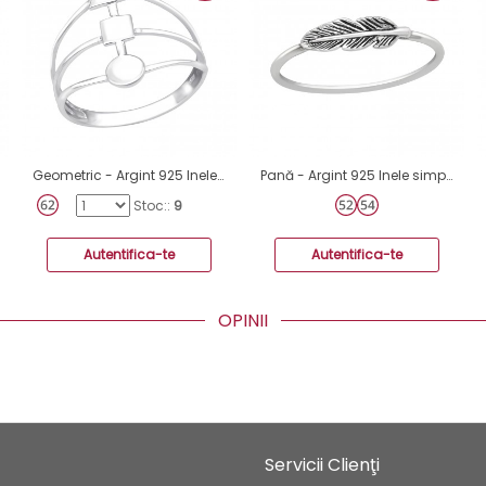
Geometric - Argint 925 Inele simple A4S38981
Pană - Argint 925 Inele simple A4S45232
Stoc::
9
Autentifica-te
Autentifica-te
OPINII
Servicii Clienţi