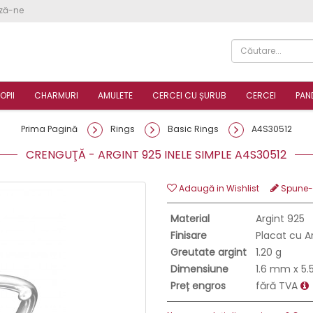
ză-ne
OPII
CHARMURI
AMULETE
CERCEI CU ȘURUB
CERCEI
PAN
Prima Pagină
Rings
Basic Rings
A4S30512
CRENGUŢĂ - ARGINT 925 INELE SIMPLE A4S30512
Adaugă in Wishlist
Spune-ţ
Material
Argint 925
Finisare
Placat cu A
Greutate argint
1.20 g
Dimensiune
1.6 mm x 5
Preț engros
fără TVA