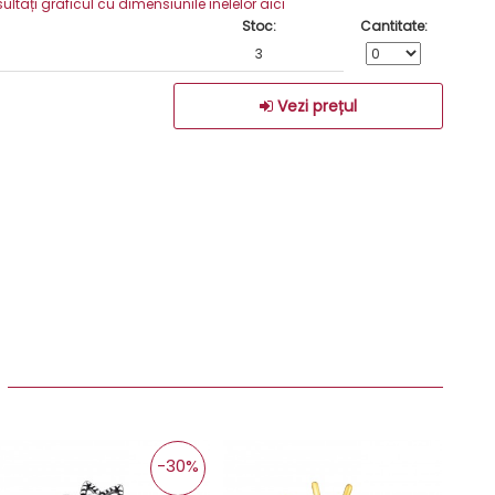
ați graficul cu dimensiunile inelelor aici
Stoc:
Cantitate:
3
Vezi prețul
:
-30%