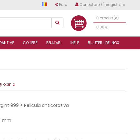
€
Euro
Conectare / Înregistrare
0 produs(e)
0,00 €
DANTIVE
COLIERE
BRĂŢĂRI
INELE
BIJUTERII DE INOX
i opinia
rgint 999 + Peliculă anticorozivă
.5 mm