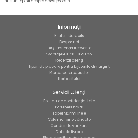
Nu sunt opinii despre acest produs.
Informaţii
Bijuterii durabile
Despre noi
FAQ - Întrebări frecvente
Avantajele lucrului cu noi
Recenzii clienți
Tipuri de placare pentru bijuteriile din argint
Marcarea produselor
Harta sitului
Servicii Clienţi
Politica de confidențialitate
Partenerii noștri
Tabel Mărimi Inele
Cele mai bine vândute
Condiții de vânzare
Date de livrare
Plata și politica de returnare