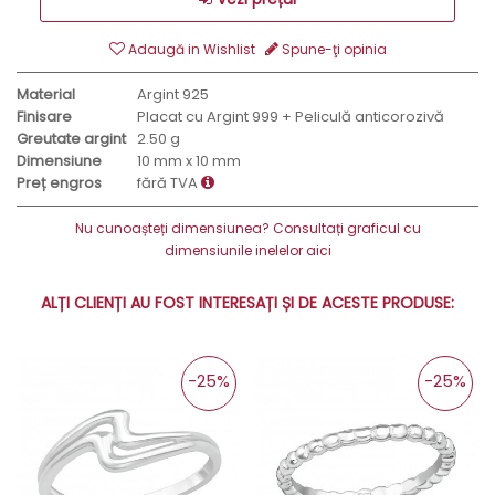
Adaugă in Wishlist
Spune-ţi opinia
Material
Argint 925
Finisare
Placat cu Argint 999 + Peliculă anticorozivă
Greutate argint
2.50 g
Dimensiune
10 mm x 10 mm
Preț engros
fără TVA
Nu cunoașteți dimensiunea? Consultați graficul cu
dimensiunile inelelor aici
ALȚI CLIENȚI AU FOST INTERESAȚI ȘI DE ACESTE PRODUSE:
-25%
-25%