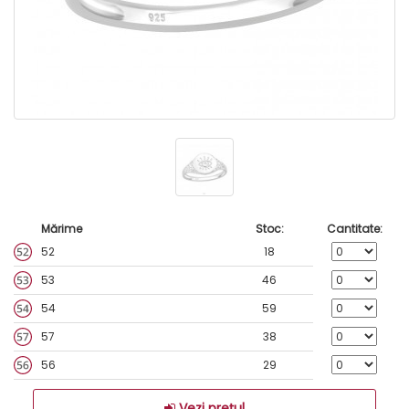
Mărime
Stoc:
Cantitate:
52
18
53
46
54
59
57
38
56
29
Vezi prețul