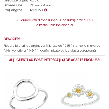
Greutate argint
0.70 g
Dimensiune
12 mm x 4 mm
Preț engros
fără TVA
Nu cunoașteți dimensiunea? Consultați graficul cu
dimensiunile inelelor aici
DESCRIERE:
Fiecare bijuterii de argint vor fi livrate cu " 925 ", ștampila și marca
All4silver oficial " MG ", în conformitate cu legislația europeană.
ALȚI CLIENȚI AU FOST INTERESAȚI ȘI DE ACESTE PRODUSE: