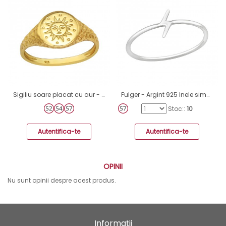
Sigiliu soare placat cu aur - Argint 925 Inele Simple A4S46150
Fulger - Argint 925 Inele simple A4S20658
Stoc::
10
Autentifica-te
Autentifica-te
OPINII
Nu sunt opinii despre acest produs.
Informaţii