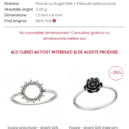
Finisare
Placat cu Argint 999 + Peliculă anticorozivă
Greutate argint
2.00 g
Dimensiune
1.2 mm x 9 mm
Preț engros
fără TVA
Nu cunoașteți dimensiunea? Consultați graficul cu
dimensiunile inelelor aici
ALȚI CLIENȚI AU FOST INTERESAȚI ȘI DE ACESTE PRODUSE:
-25%
Soare antichizat - Argint 925 Inele Simple A4S45025
Floare - Argint 925 Inele simple A4S32302