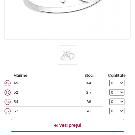
Mărime
Stoc:
Cantitate:
49
44
52
217
54
86
57
41
Vezi prețul