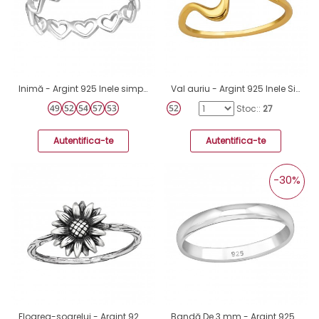
Inimă - Argint 925 Inele simple A4S33827
Val auriu - Argint 925 Inele Simple A4S49744
Stoc::
27
Autentifica-te
Autentifica-te
-30%
Floarea-soarelui - Argint 925 Inele Simple A4S45235
Bandă De 3 mm - Argint 925 Inele simple A4S34073