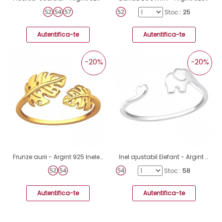
Stoc::
25
Autentifica-te
Autentifica-te
-20%
-20%
Frunze aurii - Argint 925 Inele Simple A4S44749
Inel ajustabil Elefant - Argint 925 Inele Simple A4S41078
Stoc::
58
Autentifica-te
Autentifica-te