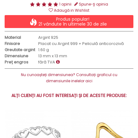
1 opinii
Spune-ţi opinia
Adaugă in Wishlist
Produs popular!
21 vândute în ultimele 30 de zile
Material
Argint 925
Finisare
Placat cu Argint 999 + Peliculă anticorozivă
Greutate argint
1.60 g
Dimensiune
13 mm x 13 mm
Preț engros
fără TVA
Nu cunoașteți dimensiunea? Consultați graficul cu
dimensiunile inelelor aici
ALȚI CLIENȚI AU FOST INTERESAȚI ȘI DE ACESTE PRODUSE: