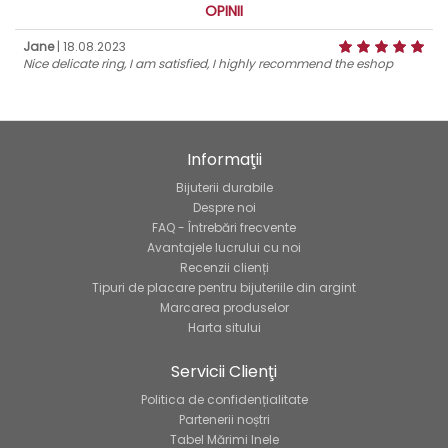
OPINII
Jane
| 18.08.2023
Nice delicate ring, I am satisfied, I highly recommend the eshop
Informaţii
Bijuterii durabile
Despre noi
FAQ - Întrebări frecvente
Avantajele lucrului cu noi
Recenzii clienți
Tipuri de placare pentru bijuteriile din argint
Marcarea produselor
Harta sitului
Servicii Clienţi
Politica de confidențialitate
Partenerii noștri
Tabel Mărimi Inele