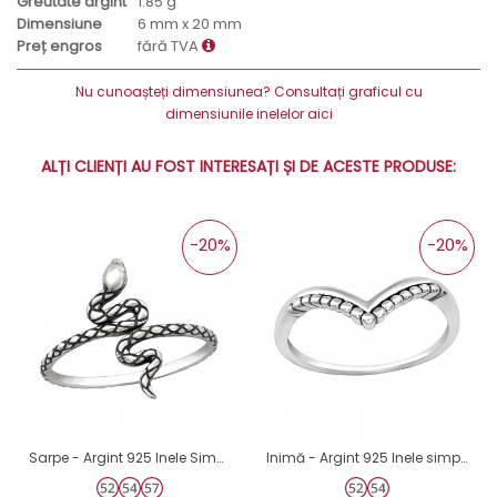
Greutate argint
1.85 g
Dimensiune
6 mm x 20 mm
Preț engros
fără TVA
Nu cunoașteți dimensiunea? Consultați graficul cu
dimensiunile inelelor aici
ALȚI CLIENȚI AU FOST INTERESAȚI ȘI DE ACESTE PRODUSE:
-20%
-20%
Sarpe - Argint 925 Inele Simple A4S40617
Inimă - Argint 925 Inele simple A4S35680