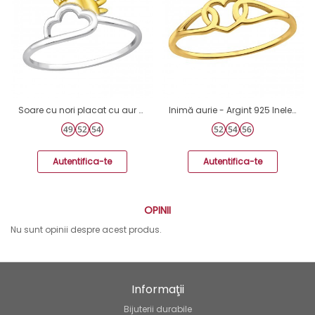
Soare cu nori placat cu aur - Argint 925 Inele Simple A4S47624
Inimă aurie - Argint 925 Inele Simple A4S46472
Autentifica-te
Autentifica-te
OPINII
Nu sunt opinii despre acest produs.
Informaţii
Bijuterii durabile