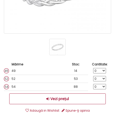
Mărime
Stoc:
Cantitate:
49
14
52
53
54
88
Vezi prețul
Adaugă in Wishlist
Spune-ţi opinia