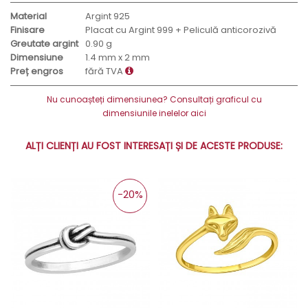
Material
Argint 925
Finisare
Placat cu Argint 999 + Peliculă anticorozivă
Greutate argint
0.90 g
Dimensiune
1.4 mm x 2 mm
Preț engros
fără TVA
Nu cunoașteți dimensiunea? Consultați graficul cu
dimensiunile inelelor aici
ALȚI CLIENȚI AU FOST INTERESAȚI ȘI DE ACESTE PRODUSE:
-20%